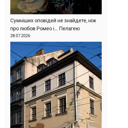
Сумніших оповідей не знайдете, ніж
про любов Ромео і… Пелагею
28.07.2026