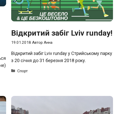
Відкритий забіг Lviv runday!
19.01.2018
Автор
Анна
Відкритий забіг Lviv runday у Стрийському парку
ься
з 20 січня до 31 березня 2018 року.
не)
Категорії
Спорт