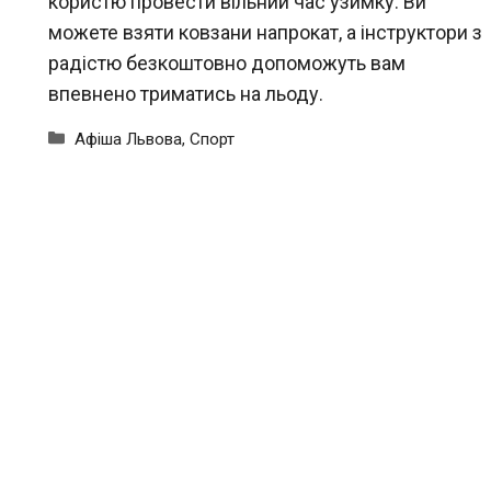
користю провести вільний час узимку. Ви
можете взяти ковзани напрокат, а інструктори з
радістю безкоштовно допоможуть вам
впевнено триматись на льоду.
Категорії
Афіша Львова
,
Спорт