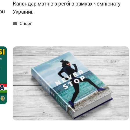
Календар матчів з регбі в рамках чемпіонату
он
Україниі.
Категорії
Спорт