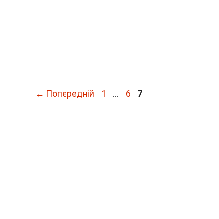
Сторінка
Сторінка
Сторінка
←
Попередній
1
…
6
7