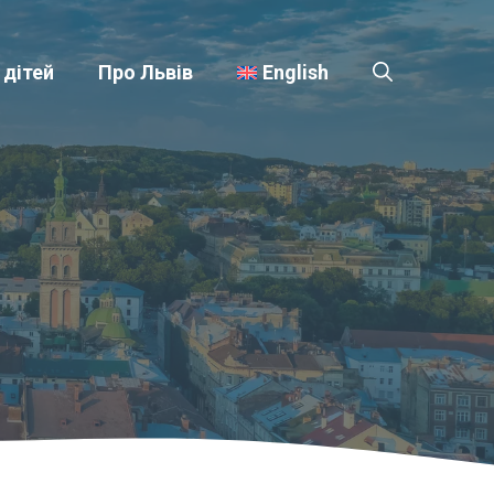
 дітей
Про Львів
English