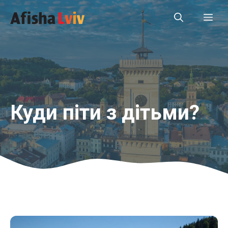
Перейти
Ме
до
вмісту
Куди піти з дітьми?