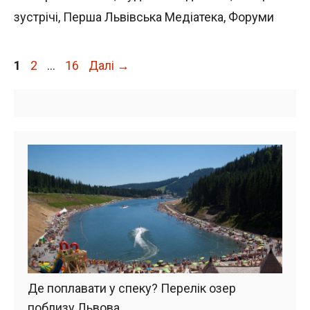
зустрічі
,
Перша Львівська Медіатека
,
Форуми
Сторінка
Сторінка
Сторінка
1
2
…
16
Далі
→
Де поплавати у спеку? Перелік озер
поблизу Львова