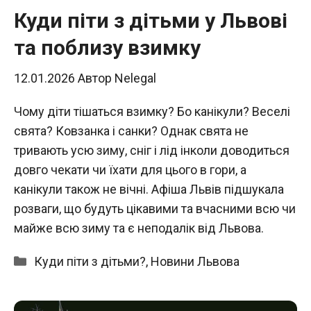
Куди піти з дітьми у Львові
та поблизу взимку
12.01.2026
Автор
Nelegal
Чому діти тішаться взимку? Бо канікули? Веселі
свята? Ковзанка і санки? Однак свята не
тривають усю зиму, сніг і лід інколи доводиться
довго чекати чи їхати для цього в гори, а
канікули також не вічні. Афіша Львів підшукала
розваги, що будуть цікавими та вчасними всю чи
майже всю зиму та є неподалік від Львова.
Категорії
Куди піти з дітьми?
,
Новини Львова