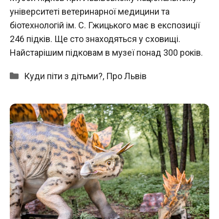
університеті ветеринарної медицини та
біотехнологій ім. С. Гжицького має в експозиції
246 підків. Ще сто знаходяться у сховищі.
Найстарішим підковам в музеї понад 300 років.
Категорії
Куди піти з дітьми?
,
Про Львів