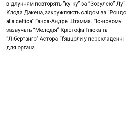
відлунням повторять “ку-ку” за “Зозулею” Луї-
Клода Дакена, закружляють слідом за “Рондо
alla celtica” Ганса-Андре Штамма. По-новому
зазвучать “Мелодія” Крістофа Глюка та
“Лібертанго” Астора П’яццоли у перекладенні
для органа.