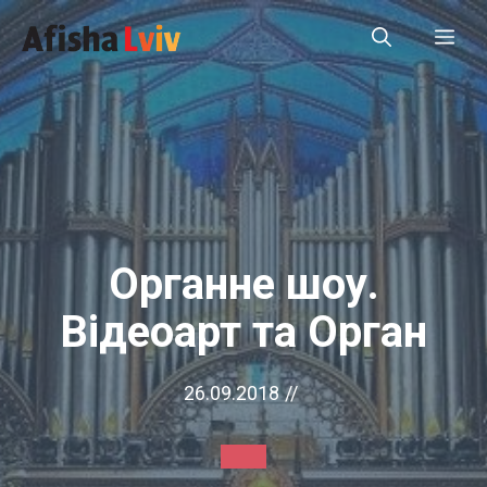
Перейти
Ме
до
вмісту
Органне шоу.
Відеоарт та Орган
26.09.2018
//