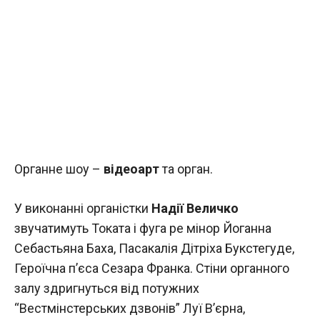
Органне шоу –
відеоарт
та орган.
У виконанні органістки
Надії Величко
звучатимуть Токата і фуга ре мінор Йоганна
Себастьяна Баха, Пасакалія Дітріха Букстегуде,
Героїчна п’єса Сезара Франка. Стіни органного
залу здригнуться від потужних
“Вестмінстерських дзвонів” Луї В’єрна,