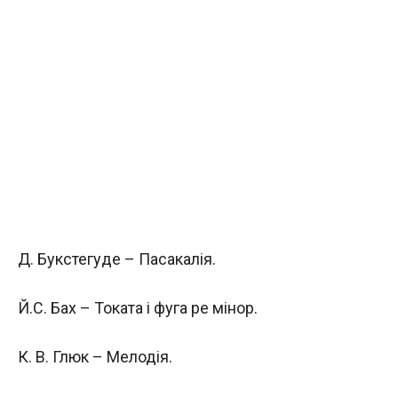
Д. Букстегуде – Пасакалія.
Й.С. Бах – Токата і фуга ре мінор.
К. В. Глюк – Мелодія.