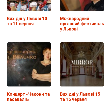
Вихідні у Львові 10
Міжнародний
та 11 серпня
органний фестиваль
у Львові
Концерт «Чакони та
Вихідні у Львові 15
пасакалії»
та 16 червня