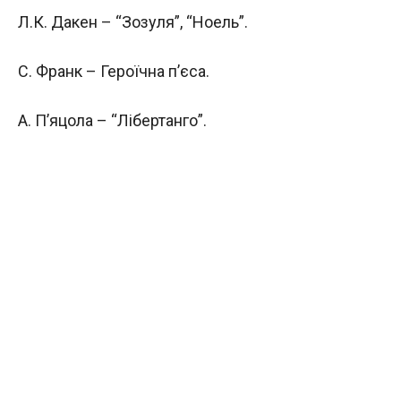
Л.К. Дакен – “Зозуля”, “Ноель”.
С. Франк – Героїчна п’єса.
А. П’яцола – “Лібертанго”.