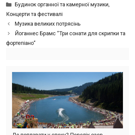
Категорії
Будинок органної та камерної музики
,
Концерти та фестивалі
Музика великих потрясінь
Йоганнеc Брамс “Три сонати для скрипки та
фортепіано”
Де поплавати у спеку? Перелік озер