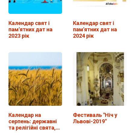
Календар свят і
Календар свят і
пам'ятних дат на
пам'ятних дат на
2023 рік
2024 рік
Календар на
Фестиваль "Ніч у
серпень: державні
Львові-2019"
та релігійні свята,…