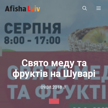
Перейти
Ме
до
вмісту
Свято меду та
фруктів на Шуварі
09.08.2018
//