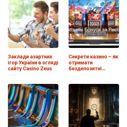
Заклади азартних
Секрети казино – як
ігор України в огляді
отримати
сайту Casino Zeus
бездепозитні
бонуси за…