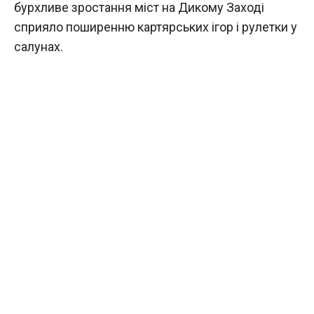
бурхливе зростання міст на Дикому Заході
сприяло поширенню картярських ігор і рулетки у
салунах.