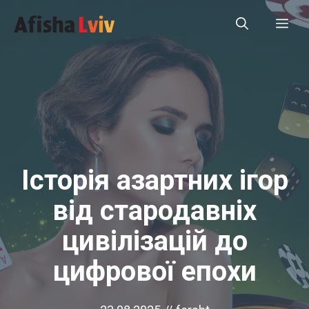
Перейти
Ме
до
вмісту
Історія азартних ігор
від стародавніх
цивілізацій до
цифрової епохи