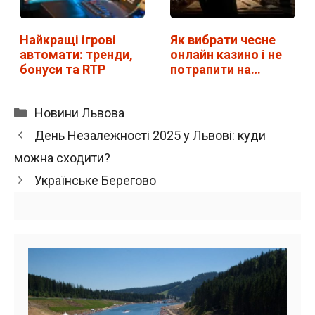
Найкращі ігрові
Як вибрати чесне
автомати: тренди,
онлайн казино і не
бонуси та RTP
потрапити на…
Категорії
Новини Львова
День Незалежності 2025 у Львові: куди
можна сходити?
Українське Берегово