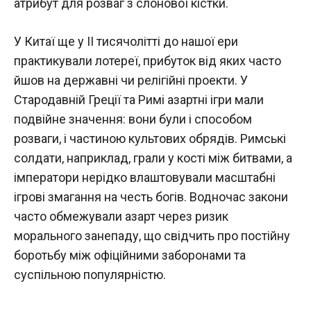
атрибут для розваг з слонової кістки.
У Китаї ще у II тисячолітті до нашої ери
практикували лотереї, прибуток від яких часто
йшов на державні чи релігійні проекти. У
Стародавній Греції та Римі азартні ігри мали
подвійне значення: вони були і способом
розваги, і частиною культових обрядів. Римські
солдати, наприклад, грали у кості між битвами, а
імператори нерідко влаштовували масштабні
ігрові змагання на честь богів. Водночас закони
часто обмежували азарт через ризик
морального занепаду, що свідчить про постійну
боротьбу між офіційними заборонами та
суспільною популярністю.