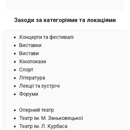
Заходи за категоріями та локаціями
Концерти та фестивалі
Виставки
Вистави
Кінопокази
Спорт
Література
Лекції та зустрічі
Форуми
Оперний театр
Театр ім. М. Заньковецької
Театр ім. Л. Курбаса