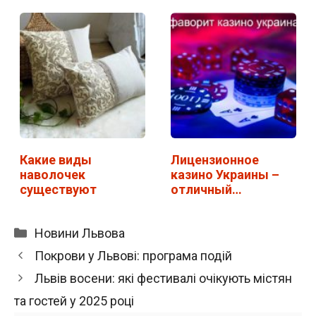
работы
Какие виды
Лицензионное
наволочек
казино Украины –
существуют
отличный
ассортимент…
Категорії
Новини Львова
Покрови у Львові: програма подій
Львів восени: які фестивалі очікують містян
та гостей у 2025 році