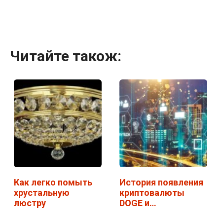
Читайте також:
Как легко помыть
История появления
хрустальную
криптовалюты
люстру
DOGE и
особенности ее