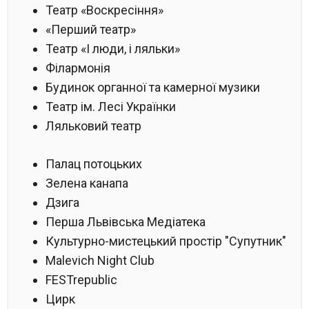
Театр «Воскресіння»
«Перший театр»
Театр «І люди, і ляльки»
Філармонія
Будинок органної та камерної музики
Театр ім. Лесі Українки
Ляльковий театр
Палац потоцьких
Зелена канапа
Дзига
Перша Львівська Медіатека
Культурно-мистецький простір "Супутник"
Malevich Night Club
FESTrepublic
Цирк