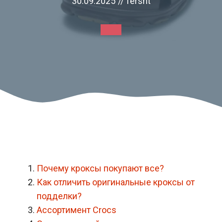
30.09.2025
//
fersht
Почему кроксы покупают все?
Как отличить оригинальные кроксы от
подделки?
Ассортимент Crocs