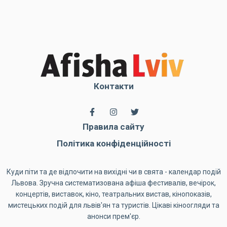
Контакти
Правила сайту
Політика конфіденційності
Куди піти та де відпочити на вихідні чи в свята - календар подій
Львова. Зручна систематизована афіша фестивалів, вечірок,
концертів, виставок, кіно, театральних вистав, кінопоказів,
мистецьких подій для львів'ян та туристів. Цікаві кіноогляди та
анонси прем'єр.