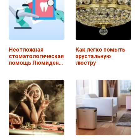
Неотложная
Как легко помыть
стоматологическая
хрустальную
помощь Люмидент
люстру
—…