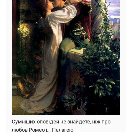
Сумніших оповідей не знайдете, ніж про
любов Ромео і… Пелагею