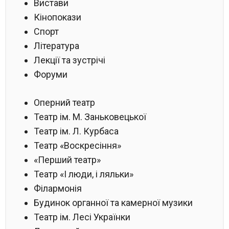
Вистави
Кінопокази
Спорт
Література
Лекції та зустрічі
Форуми
Оперний театр
Театр ім. М. Заньковецької
Театр ім. Л. Курбаса
Театр «Воскресіння»
«Перший театр»
Театр «І люди, і ляльки»
Філармонія
Будинок органної та камерної музики
Театр ім. Лесі Українки