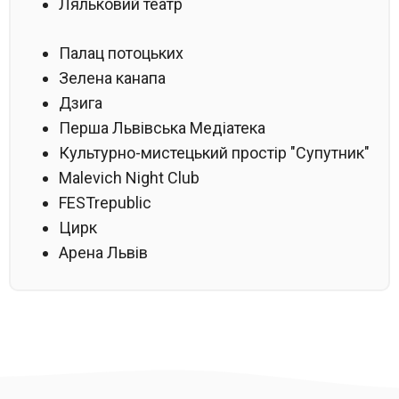
Ляльковий театр
Палац потоцьких
Зелена канапа
Дзига
Перша Львівська Медіатека
Культурно-мистецький простір "Супутник"
Malevich Night Club
FESTrepublic
Цирк
Арена Львів