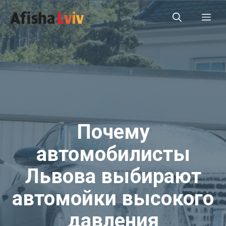
Перейти
Ме
до
вмісту
Почему
автомобилисты
Львова выбирают
автомойки высокого
давления