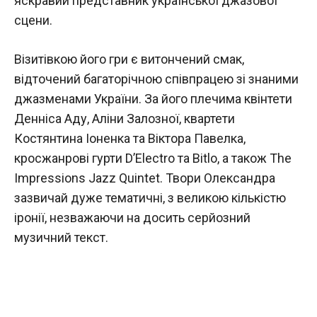
яскравий представник української джазової
сцени.
Візитівкою його гри є витончений смак,
відточений багаторічною співпрацею зі знаними
джазменами України. За його плечима квінтети
Денніса Аду, Аліни Залозної, квартети
Костянтина Іоненка та Віктора Павелка,
кросжанрові гурти D’Electro та Bitlo, а також The
Impressions Jazz Quintet. Твори Олександра
зазвичай дуже тематичні, з великою кількістю
іронії, незважаючи на досить серйозний
музичний текст.