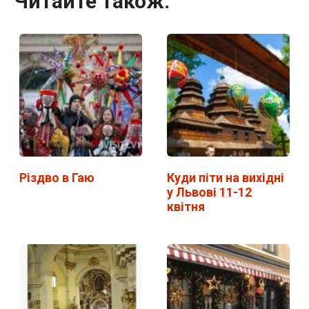
Читайте також:
Різдво в Гаю
Куди піти на вихідні
у Львові 11-12
квітня