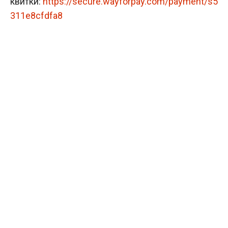
квитки:
https://secure.wayforpay.com/payment/s5
311e8cfdfa8