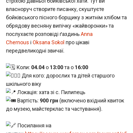
стріхою давньої бойківської хати. Тут ви
власноруч створите писанку, скуштуєте
бойківського пісного борщику з житнім хлібом та
обрядову весняну випічку «жайворонки» та
послухаєте розповіді ґаздинь
Anna
Chernous
і
Oksana Sokol
про цікаві
передвеликодні звичаї.
Коли:
04.04
о
13:00
та о
16:00
Для кого: дорослих та дітей старшого
шкільного віку
Локація: хата зі с. Пилипець
Вартість:
900 грн
(включено вхідний квиток
до музею, майстерклас та частування).​​​​​​​​​​​​​​​​
Посилання на