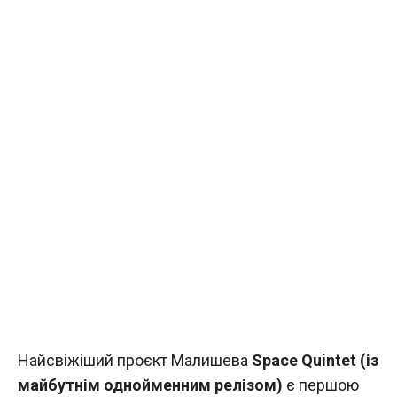
Найсвіжіший проєкт Малишева
Space Quintet (із
майбутнім однойменним релізом)
є першою