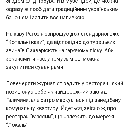
Згодом слід побувати в Музеї ідей, де можна
одразу ж пообідати традиційним українським
баношем і запити все наливкою.
На каву Рагозін запрошує до легендарної вже
“Копальні кави”, де відповідно до турецьких
звичаїв її заварюють на гарячому піску. Аби
зекономити час, у тому ж місці можна
закупитися сувенірами.
Повечеряти журналіст радить у ресторані, який
позиціонує себе як найдорожчий заклад
Галичини, але хитро маскується під занедбану
комунальну квартиру. Йдеться, звісно ж, про
ресторан “Масони”, що належить до мережі
“Локаль”.