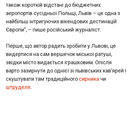
також короткій відстані до бюджетних
аеропортів сусідньої Польщі, Львів – це одна з
найбільш інтригуючих вікендових дестинацій
Європи”, – пише російський журналіст.
Перше, що автор радить зробити у Львові, це
видертися на сам вершечок міської ратуші,
звідки місто видається іграшковим. Опісля
варто зазирнути до однієї зі львівських кав’ярей і
скуштувати там традиційного
сирника
чи
штруделя
.