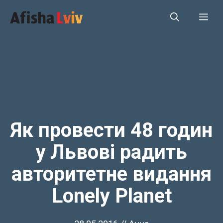
Перейти
Ме
до
вмісту
Як провести 48 годин
у Львові радить
авторитетне видання
Lonely Planet