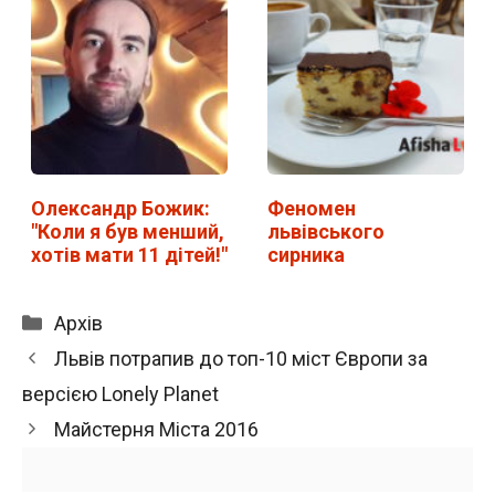
Олександр Божик:
Феномен
"Коли я був менший,
львівського
хотів мати 11 дітей!"
сирника
Категорії
Архів
Львів потрапив до топ-10 міст Європи за
версією Lonely Planet
Майстерня Міста 2016