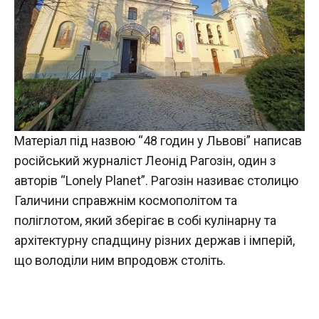
Матеріал під назвою “48 годин у Львові” написав
російський журналіст Леонід Рагозін, один з
авторів “Lonely Planet”. Рагозін називає столицю
Галичини справжнім космополітом та
поліглотом, який зберігає в собі кулінарну та
архітектурну спадщину різних держав і імперій,
що володіли ним впродовж століть.