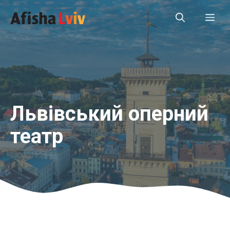
Перейти
Ме
до
вмісту
Львівський оперний
театр