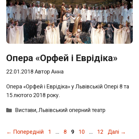
Опера «Орфей і Еврідіка»
22.01.2018
Автор
Анна
Опера «Орфей і Еврідіка» у Львівській Опері 8 та
15 лютого 2018 року.
Категорії
Вистави
,
Львівський оперний театр
Сторінка
Сторінка
Сторінка
Сторінка
Сторінка
←
Попередній
1
…
8
9
10
…
12
Далі
→