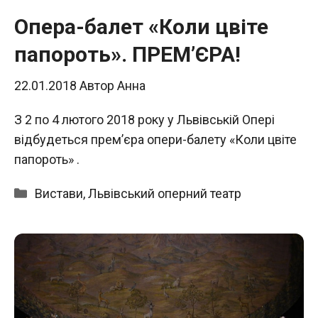
Опера-балет «Коли цвіте
папороть». ПРЕМ’ЄРА!
22.01.2018
Автор
Анна
З 2 по 4 лютого 2018 року у Львівській Опері
відбудеться прем’єра опери-балету «Коли цвіте
папороть» .
Категорії
Вистави
,
Львівський оперний театр