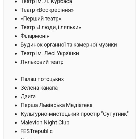
Театр ім. Л. Курбаса
Театр «Воскресіння»
«Перший театр»
Театр «І люди, і ляльки»
Філармонія
Будинок органної та камерної музики
Театр ім. Лесі Українки
Ляльковий театр
Палац потоцьких
Зелена канапа
Дзига
Перша Львівська Медіатека
Культурно-мистецький простір "Супутник"
Malevich Night Club
FESTrepublic