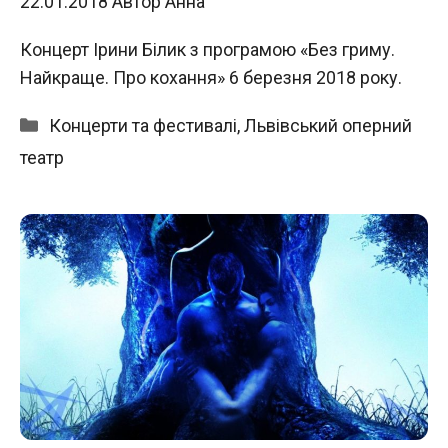
22.01.2018
Автор
Анна
Концерт Ірини Білик з програмою «Без гриму.
Найкраще. Про кохання» 6 березня 2018 року.
Категорії
Концерти та фестивалі
,
Львівський оперний
театр