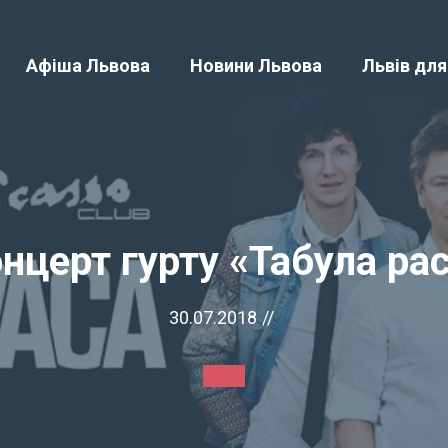
Афіша Львова
Новини Львова
Львів для
нцерт гурту «Табула ра
30.07.2018
//