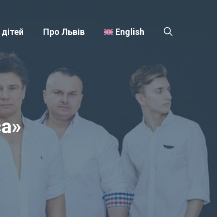
 дітей
Про Львів
English
са»