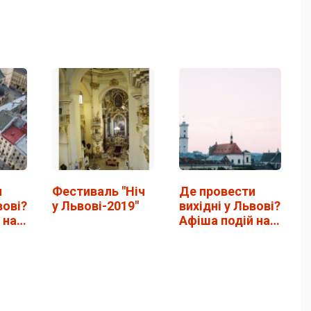
и
Фестиваль "Ніч
Де провести
вові?
у Львові-2019"
вихідні у Львові?
 на
Афіша подій на 3
того
та 4 лютого