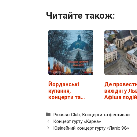
Читайте також:
Йорданські
Де провест
купання,
вихідні у Ль
концерти та
Афіша подій
коляда. Куди
24 та 25 лю
піти на…
Категорії
Picasso Club
,
Концерти та фестивалі
Концерт гурту «Карна»
Ювілейний концерт гурту «Ляпіс 98»