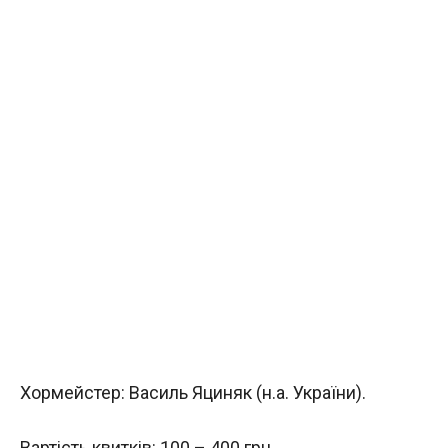
Хормейстер: Василь Яциняк (н.а. України).
Вартість квитків: 100 – 400 грн.