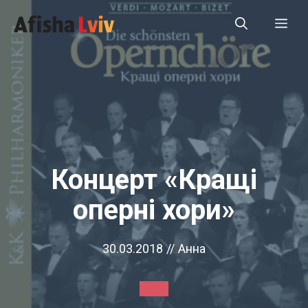
Перейти
Ме
до
вмісту
Концерт «Кращі
оперні хори»
30.03.2018
//
Анна