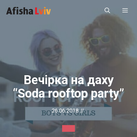
Перейти
Ме
до
вмісту
Вечірка на даху
“Soda rooftop party”
26.06.2018
//