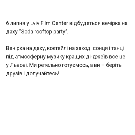
6 липня у Lviv Film Center відбудеться вечірка на
даху “Soda rooftop party”.
Вечірка на даху, коктейлі на заході сонця і танці
під атмосферну музику кращих ді-джеїв все це
у Львові. Ми ретельно готуємось, а ви – беріть
друзів і долучайтесь!