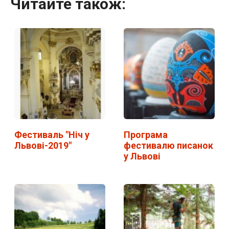
Читайте також:
Фестиваль "Ніч у
Програма
Львові-2019"
фестивалю писанок
у Львові