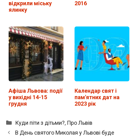
відкрили міську
2016
ялинку
Афіша Львова: події
Календар свят і
у вихідні 14-15
пам'ятних дат на
грудня
2023 рік
Категорії
Куди піти з дітьми?
,
Про Львів
В День святого Миколая у Львові буде