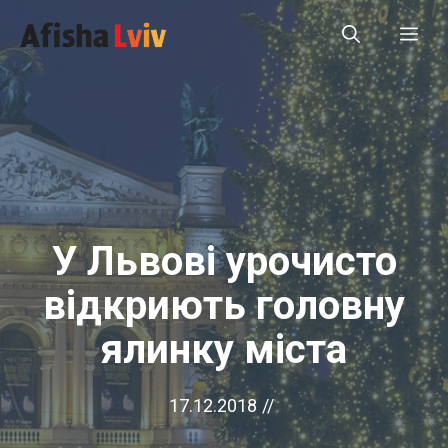
Перейти
Ме
до
вмісту
У Львові урочисто
відкриють головну
ялинку міста
17.12.2018
//