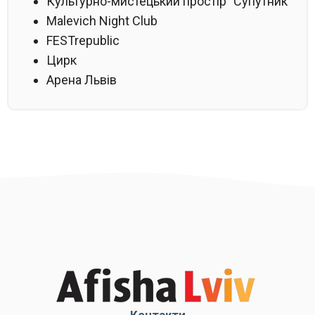
Культурно-мистецький простір "Супутник"
Malevich Night Club
FESTrepublic
Цирк
Арена Львів