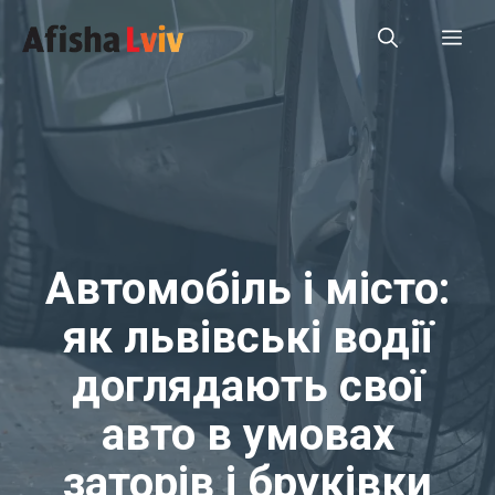
Перейти
Ме
до
вмісту
Автомобіль і місто:
як львівські водії
доглядають свої
авто в умовах
заторів і бруківки