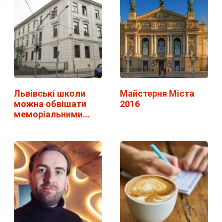
Львівські школи
Майстерня Міста
можна обвішати
2016
меморіальними
таблицями