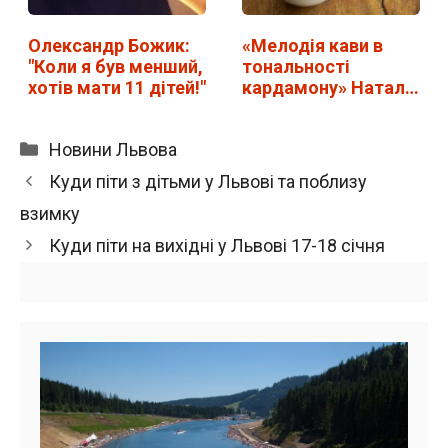
Олександр Божик:
«Мелодія кави в
"Коли я був менший,
тональності
хотів мати 11 дітей!"
кардамону» Наталії
Гурницької
Категорії
Новини Львова
Куди піти з дітьми у Львові та поблизу
взимку
Куди піти на вихідні у Львові 17-18 січня