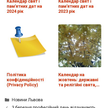
Календар свят і
Календар свят і
пам'ятних дат на
пам'ятних дат на
2024 рік
2023 рік
Політика
Календар на
конфіденційності
жовтень: державні
(Privacy Policy)
та релігійні свята,…
Категорії
Новини Львова
3 березня професійний день відзначають