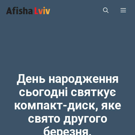
Перейти
Ме
до
вмісту
День народження
сьогодні святкує
компакт-диск, яке
свято другого
березня.