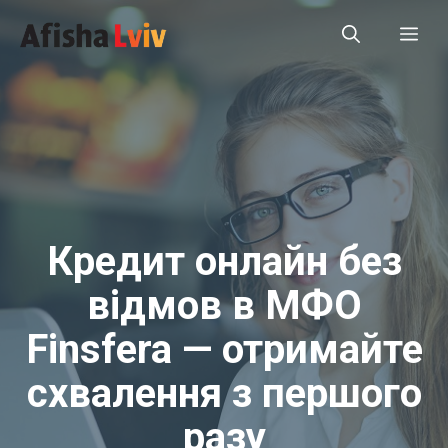
Перейти
Ме
до
вмісту
Кредит онлайн без
відмов в МФО
Finsfera — отримайте
схвалення з першого
разу