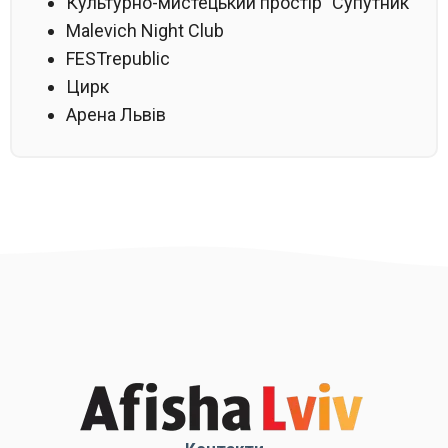
Культурно-мистецький простір "Супутник"
Malevich Night Club
FESTrepublic
Цирк
Арена Львів