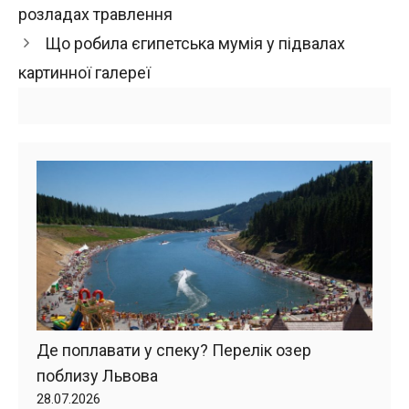
розладах травлення
Що робила єгипетська мумія у підвалах
картинної галереї
Де поплавати у спеку? Перелік озер
поблизу Львова
28.07.2026