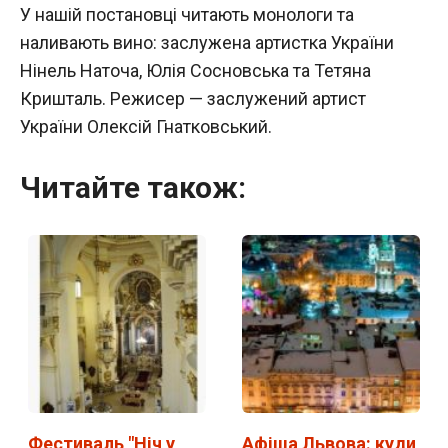
У нашій постановці читають монологи та
наливають вино: заслужена артистка України
Нінель Наточа, Юлія Сосновська та Тетяна
Кришталь. Режисер — заслужений артист
України Олексій Гнатковський.
Читайте також:
Фестиваль "Ніч у
Афіша Львова: куди