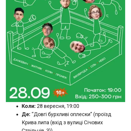
Коли:
28 вересня, 19:00
Де:
“Довгі бурхливі оплески” (проїзд
Крива липа (вхід з вулиці Січових
Стрільців, 3))