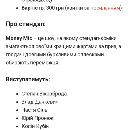
Вартість:
300 грн (квитки за
посиланням
)
Про стендап:
Money Mic
– це шоу, на якому стендап-коміки
змагаються своїми кращими жартами за приз, а
глядачі довгими бурхливими оплесками
обирають переможця.
Виступатимуть:
Степан Вікорброда
Влад Данкевич
Настя Сіль
Юрій Пронюк
Колін Кубік