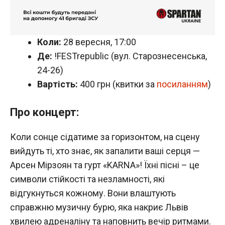
Коли:
28 вересня, 17:00
Де:
!FESTrepublic (вул. Старознесенська,
24-26)
Вартість:
400 грн (квитки за
посиланням
)
Про концерт:
Коли сонце сідатиме за горизонтом, на сцену
вийдуть ті, хто знає, як запалити ваші серця —
Арсен Мірзоян та гурт «KARNA»! Їхні пісні – це
символи стійкості та незламності, які
відгукнуться кожному. Вони влаштують
справжню музичну бурю, яка накриє Львів
хвилею адреналіну та наповнить вечір ритмами.