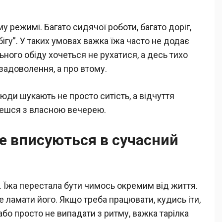
у режимі. Багато сидячої роботи, багато доріг,
 бігу”. У таких умовах важка їжа часто не додає
льного обіду хочеться не рухатися, а десь тихо
 задоволення, а про втому.
Люди шукають не просто ситість, а відчуття
орешся з власною вечерею.
е вписуються в сучасний
а. Їжа перестала бути чимось окремим від життя.
е ламати його. Якщо треба працювати, кудись іти,
або просто не випадати з ритму, важка тарілка