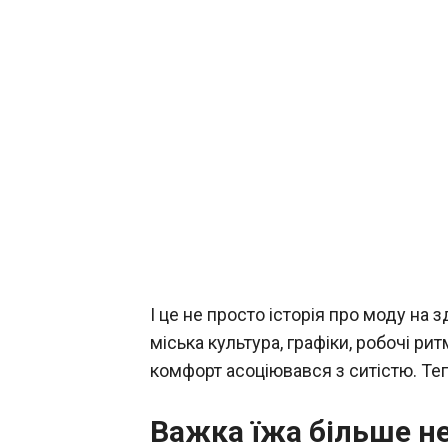
І це не просто історія про моду на
міська культура, графіки, робочі ри
комфорт асоціювався з ситістю. Теп
Важка їжа більше н