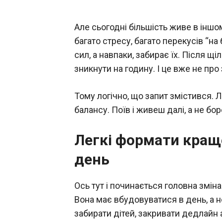
Але сьогодні більшість живе в іншом
багато стресу, багато перекусів “на
сил, а навпаки, забирає їх. Після щі
зникнути на годину. І це вже не про
Тому логічно, що запит змістився. 
балансу. Поїв і живеш далі, а не б
Легкі формати кращ
день
Ось тут і починається головна змін
Вона має вбудовуватися в день, а н
забирати дітей, закривати дедлайн 