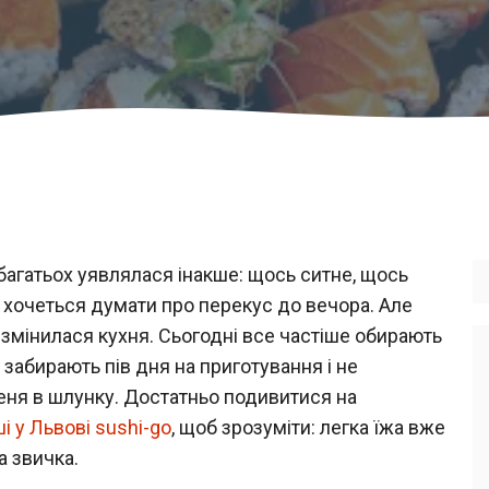
багатьох уявлялася інакше: щось ситне, щось
е хочеться думати про перекус до вечора. Але
м змінилася кухня. Сьогодні все частіше обирають
 забирають пів дня на приготування і не
еня в шлунку. Достатньо подивитися на
і у Львові sushi-go
, щоб зрозуміти: легка їжа вже
а звичка.