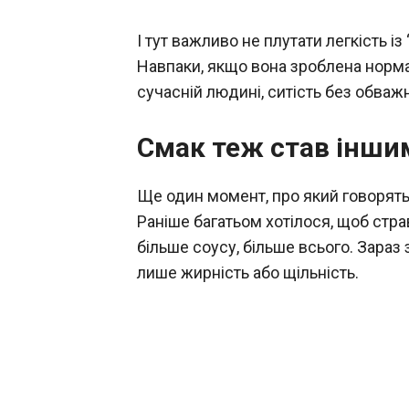
І тут важливо не плутати легкість і
Навпаки, якщо вона зроблена нормал
сучасній людині, ситість без обваж
Смак теж став інши
Ще один момент, про який говорять 
Раніше багатьом хотілося, щоб стр
більше соусу, більше всього. Зараз 
лише жирність або щільність.