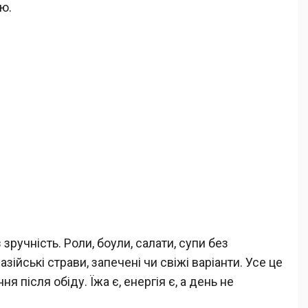
ю.
ручність. Роли, боули, салати, супи без
зійські страви, запечені чи свіжі варіанти. Усе це
 після обіду. Їжа є, енергія є, а день не