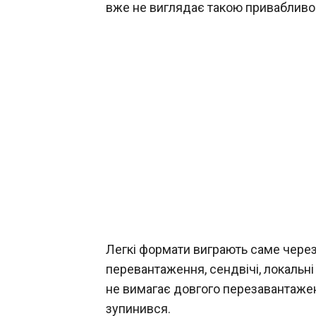
вже не виглядає такою привабливо
Легкі формати виграють саме через з
перевантаження, сендвічі, локальні а
не вимагає довгого перезавантаження
зупинився.