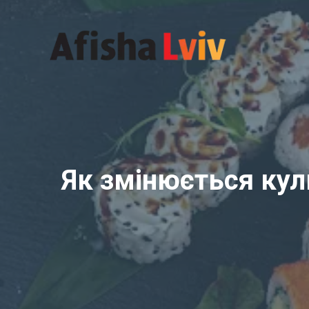
Перейти
до
вмісту
Як змінюється куль