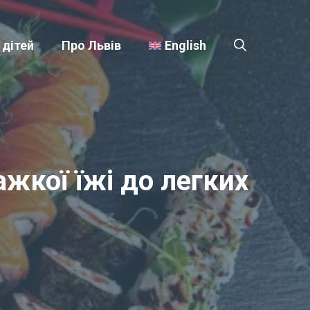
 дітей
Про Львів
English
ажкої їжі до легких