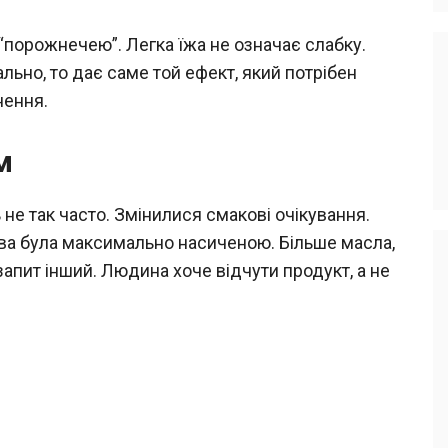
з “порожнечею”. Легка їжа не означає слабку.
ьно, то дає саме той ефект, який потрібен
нення.
м
не так часто. Змінилися смакові очікування.
ава була максимально насиченою. Більше масла,
запит інший. Людина хоче відчути продукт, а не