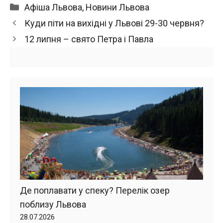
Категорії
Афіша Львова
,
Новини Львова
Куди піти на вихідні у Львові 29-30 червня?
12 липня – свято Петра і Павла
Де поплавати у спеку? Перелік озер
поблизу Львова
28.07.2026