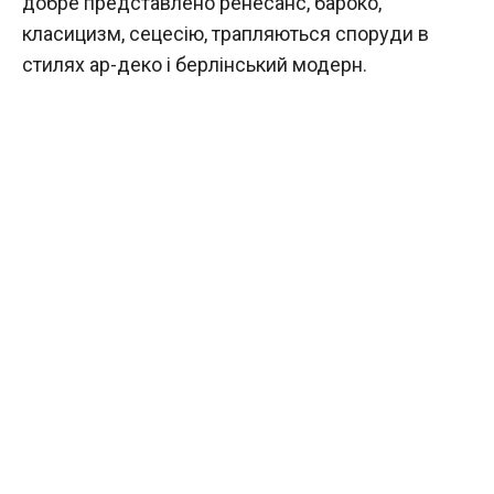
добре представлено ренесанс, бароко,
класицизм, сецесію, трапляються споруди в
стилях ар-деко і берлінський модерн.