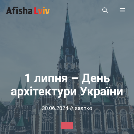
Перейти
Ме
до
вмісту
1 липня – День
архітектури України
30.06.2024
//
sashko