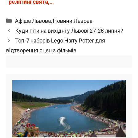
релігійні свята,…
Категорії
Афіша Львова
,
Новини Львова
Куди піти на вихідні у Львові 27-28 липня?
Топ-7 наборів Lego Harry Potter для
відтворення сцен з фільмів