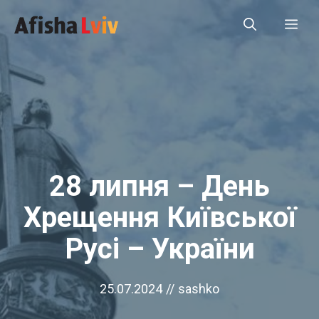
Перейти
Ме
до
вмісту
28 липня – День
Хрещення Київської
Русі – України
25.07.2024
//
sashko