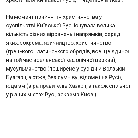
На момент прийняття християнства у
суспільстві Київської Русі існувала велика
кількість різних віровчень і напрямків, серед
яких, зокрема, язичництво, християнство
(грецького і латинського обрядів, все ще єдиної
на той час вселенської кафолічної церкви),
мусульманство (поширене у сусідній Волзькій
Булгарії, а отже, без сумніву, відоме і на Русі),
юдаїзм (віра правителів Хазарії, а також спільнот
у різних містах Русі, зокрема Києві).