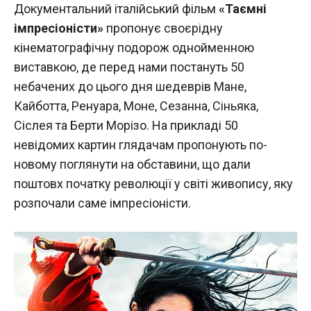
Документальний італійський фільм
«Таємні
імпресіоністи»
пропонує своєрідну
кінематографічну подорож однойменною
виставкою, де перед нами постануть 50
небачених до цього дня шедеврів Мане,
Кайботта, Ренуара, Моне, Сезанна, Сіньяка,
Сіслея та Берти Морізо. На прикладі 50
невідомих картин глядачам пропонують по-
новому поглянути на обставини, що дали
поштовх початку революції у світі живопису, яку
розпочали саме імпресіоністи.