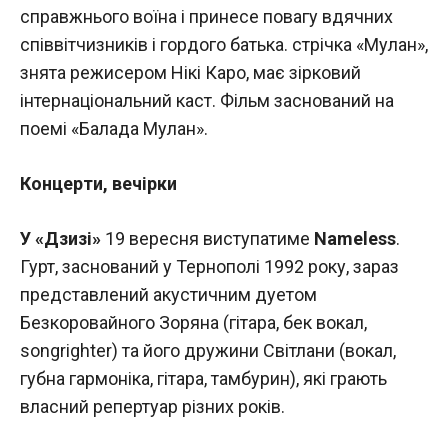
справжнього воїна і принесе повагу вдячних
співвітчизників і гордого батька. стрічка «Мулан»,
знята режисером Нікі Каро, має зірковий
інтернаціональний каст. Фільм заснований на
поемі «Балада Мулан».
Концерти, вечірки
У «Дзизі»
19 вересня виступатиме
Nameless
.
Гурт, заснований у Тернополі 1992 року, зараз
представлений акустичним дуетом
Безкоровайного Зоряна (гітара, бек вокал,
songrighter) та його дружини Світлани (вокал,
губна гармоніка, гітара, тамбурин), які грають
власний репертуар різних років.