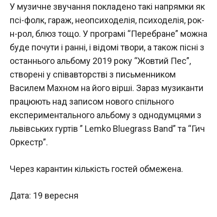
У музичне звучання покладено такі напрямки як
псі-фолк, гараж, неопсиходелія, психоделія, рок-
н-рол, блюз тощо. У програмі “Перебране” можна
буде почути і ранні, і відомі твори, а також пісні з
останнього альбому 2019 року “Жовтий Пес”,
створені у співавторстві з письменником
Василем Махном на його вірші. Зараз музиканти
працюють над записом нового спільного
експериментального альбому з однодумцями з
львівських гуртів ” Lemko Bluegrass Band” та “Гич
Оркестр”.
Через карантин кількість гостей обмежена.
Дата: 19 вересня