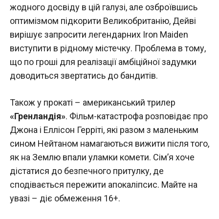
жодного досвіду в цій галузі, але озброївшись
оптимізмом підкорити Великобританію, Дейві
вирішує запросити легендарних Iron Maiden
виступити в рідному містечку. Проблема в тому,
що по гроші для реалізації амбіційної задумки
доводиться звертатись до бандитів.
Також у прокаті – американський трилер
«Гренландія»
. Фільм-катастрофа розповідає про
Джона і Еллісон Герріті, які разом з маленьким
сином Нейтаном намагаються вижити після того,
як на Землю впали уламки комети. Сім’я хоче
дістатися до безпечного притулку, де
сподівається пережити апокаліпсис. Майте на
увазі – діє обмеження 16+.