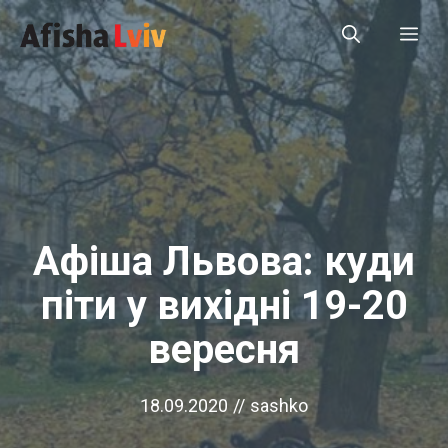
Перейти
Ме
до
вмісту
Афіша Львова: куди
піти у вихідні 19-20
вересня
18.09.2020
//
sashko