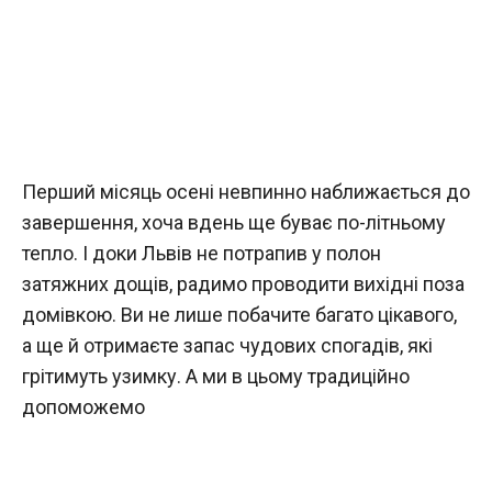
Перший місяць осені невпинно наближається до
завершення, хоча вдень ще буває по-літньому
тепло. І доки Львів не потрапив у полон
затяжних дощів, радимо проводити вихідні поза
домівкою. Ви не лише побачите багато цікавого,
а ще й отримаєте запас чудових спогадів, які
грітимуть узимку. А ми в цьому традиційно
допоможемо