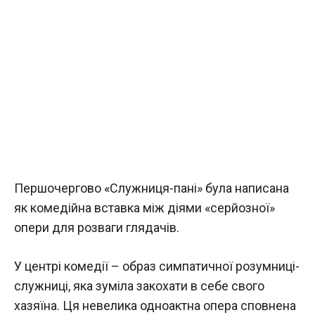
Першочергово «Служниця-пані» була написана
як комедійна вставка між діями «серйозної»
опери для розваги глядачів.
У центрі комедії – образ симпатичної розумниці-
служниці, яка зуміла закохати в себе свого
хазяїна. Ця невелика одноактна опера сповнена