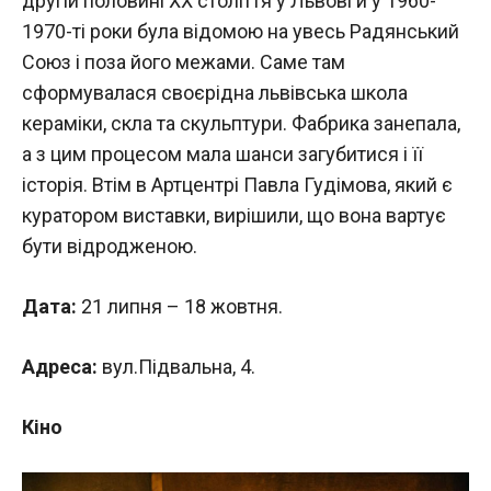
другій половині ХХ століття у Львові й у 1960-
1970-ті роки була відомою на увесь Радянський
Союз і поза його межами. Саме там
сформувалася своєрідна львівська школа
кераміки, скла та скульптури. Фабрика занепала,
а з цим процесом мала шанси загубитися і її
історія. Втім в Артцентрі Павла Гудімова, який є
куратором виставки, вирішили, що вона вартує
бути відродженою.
Дата:
21 липня – 18 жовтня.
Адреса:
вул.Підвальна, 4.
Кіно