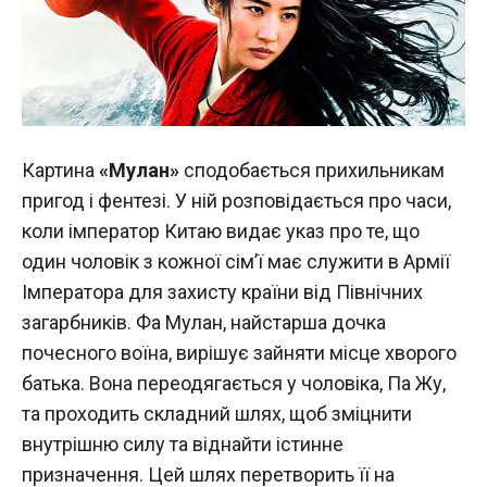
Картина
«Мулан»
сподобається прихильникам
пригод і фентезі. У ній розповідається про часи,
коли імператор Китаю видає указ про те, що
один чоловік з кожної сім’ї має служити в Армії
Імператора для захисту країни від Північних
загарбників. Фа Мулан, найстарша дочка
почесного воїна, вирішує зайняти місце хворого
батька. Вона переодягається у чоловіка, Па Жу,
та проходить складний шлях, щоб зміцнити
внутрішню силу та віднайти істинне
призначення. Цей шлях перетворить її на