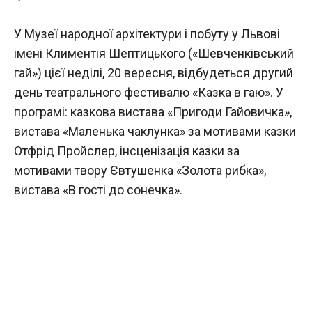
У Музеї народної архітектури і побуту у Львові
імені Климентія Шептицького («Шевченківський
гай») цієї неділі, 20 вересня, відбудеться другий
день театрального фестивалю «Казка в гаю». У
програмі: казкова вистава «Пригоди Гайовичка»,
вистава «Маленька чаклунка» за мотивами казки
Отфрід Пройслер, інсценізація казки за
мотивами твору Євтушенка «Золота рибка»,
вистава «В гості до сонечка».