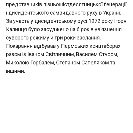
представників пізньошістдесятницької ґенерації
і дисидентського самвидавного руху в Україні.
За участь у дисидентському русі 1972 року Ігоря
Калинця було засуджено на 6 років ув’язнення
суворого режиму й три роки заслання.
Покарання відбував у Пермських концтаборах
разом із Іваном Світличним, Василем Стусом,
Миколою Горбалем, Степаном Сапеляком та
іншими.