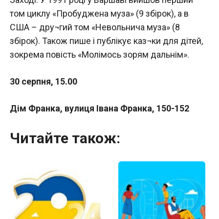
том циклу «Пробуджена муза» (9 збірок), а в
США – дру¬гий том «Невольнича муза» (8
збірок). Також пише і публікує каз¬ки для дітей,
зокрема повість «Молімось зорям дальнім».
30 серпня, 15.00
Дім Франка, вулиця Івана Франка, 150-152
Читайте також: