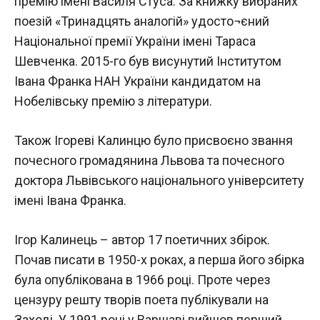
премію імені Василя Стуса. За книжку вибраних
поезій «Тринадцять аналогій» удосто¬єний
Національної премії України імені Тараса
Шевченка. 2015-го був висунутий Інститутом
Івана Франка НАН України кандидатом на
Нобелівську премію з літератури.
Також Ігореві Калинцю було присвоєно звання
почесного громадянина Львова та почесного
доктора Львівського національного університету
імені Івана Франка.
Ігор Калинець – автор 17 поетичних збірок.
Почав писати в 1950-х роках, а перша його збірка
була опублікована в 1966 році. Проте через
цензуру решту творів поета публікували на
Заході. У 1991 році у Варшаві вийшов перший