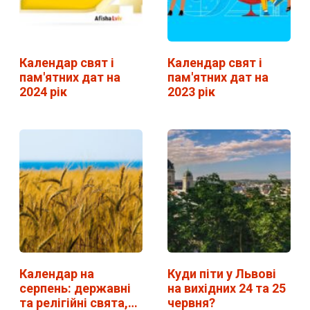
Календар свят і
Календар свят і
пам'ятних дат на
пам'ятних дат на
2024 рік
2023 рік
Календар на
Куди піти у Львові
серпень: державні
на вихідних 24 та 25
та релігійні свята,…
червня?