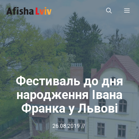
Перейти
Ме
до
вмісту
Фестиваль до дня
народження Івана
Франка у Львові
26.08.2019
//