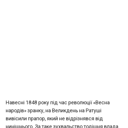
Навесні 1848 року під час революції «Весна
народів» зранку, на Великдень на Ратуші
вивісили прапор, який не відрізнявся від
нинішнього. За таке зухвальство тодішня влада