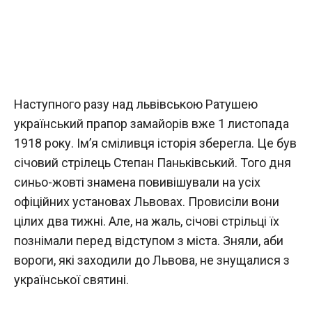
Наступного разу над львівською Ратушею
український прапор замайорів вже 1 листопада
1918 року. Ім’я сміливця історія зберегла. Це був
січовий стрілець Степан Паньківський. Того дня
синьо-жовті знамена повивішували на усіх
офіційних установах Львовах. Провисіли вони
цілих два тижні. Але, на жаль, січові стрільці їх
познімали перед відступом з міста. Зняли, аби
вороги, які заходили до Львова, не знущалися з
української святині.