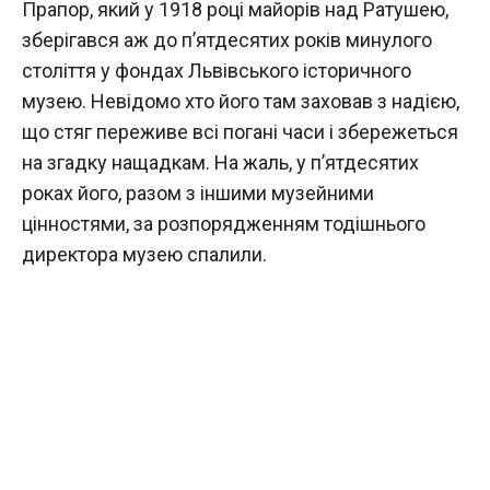
Прапор, який у 1918 році майорів над Ратушею,
зберігався аж до п’ятдесятих років минулого
століття у фондах Львівського історичного
музею. Невідомо хто його там заховав з надією,
що стяг переживе всі погані часи і збережеться
на згадку нащадкам. На жаль, у п’ятдесятих
роках його, разом з іншими музейними
цінностями, за розпорядженням тодішнього
директора музею спалили.