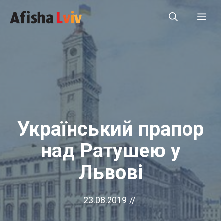
Перейти
Ме
до
вмісту
Український прапор
над Ратушею у
Львові
23.08.2019
//