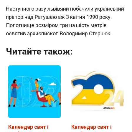
Наступного разу львівяни побачили український
прапор над Ратушею аж 3 квітня 1990 року.
Полотнище розміром три на шість метрів
освятив архиєпископ Володимир Стернюк.
Читайте також:
Календар свят і
Календар свят і