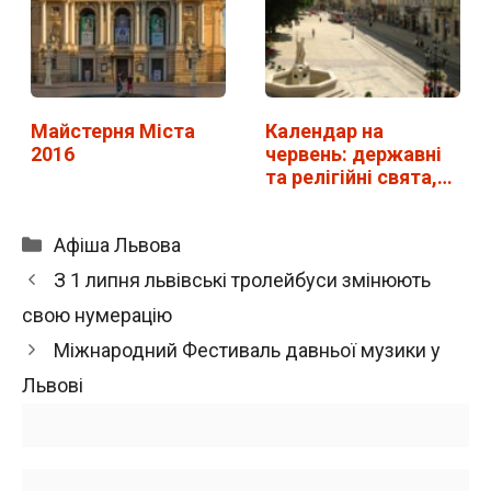
Майстерня Міста
Календар на
2016
червень: державні
та релігійні свята,…
Категорії
Афіша Львова
З 1 липня львівські тролейбуси змінюють
свою нумерацію
Міжнародний Фестиваль давньої музики у
Львові