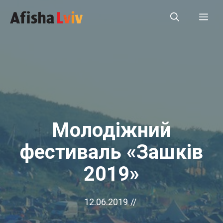
Перейти
Ме
до
вмісту
Молодіжний
фестиваль «Зашків
2019»
12.06.2019
//