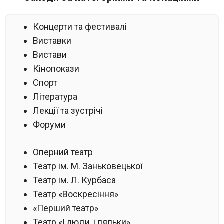
Концерти та фестивалі
Виставки
Вистави
Кінопокази
Спорт
Література
Лекції та зустрічі
Форуми
Оперний театр
Театр ім. М. Заньковецької
Театр ім. Л. Курбаса
Театр «Воскресіння»
«Перший театр»
Театр «І люди, і ляльки»