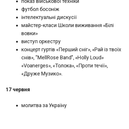
показ військової техніки
футбол босоніж
інтелектуальні дискусії
майстер-класи Школи виживання «Білі
вовки»
виступ оркестру
концерт гуртів «Перший сніг», «Рай із твоїх
снів», “MellRose Band”, «Holly Loud»
«Voanerges», «Толока», «Проти течії»,
«Друже Музико».
17 червня
молитва за Україну