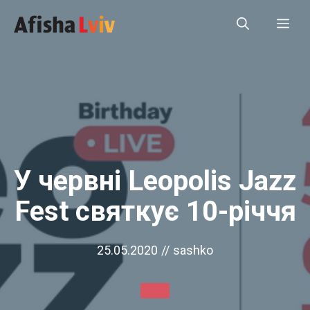
Перейти
Ме
до
вмісту
У червні Leopolis Jazz
Fest святкує 10-річчя
25.05.2020
//
sashko