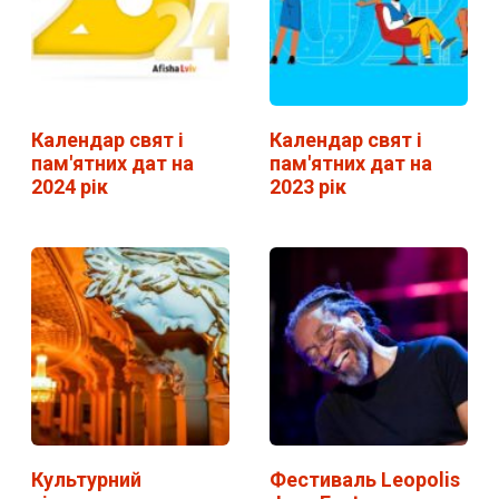
Календар свят і
Календар свят і
пам'ятних дат на
пам'ятних дат на
2024 рік
2023 рік
Культурний
Фестиваль Leopolis