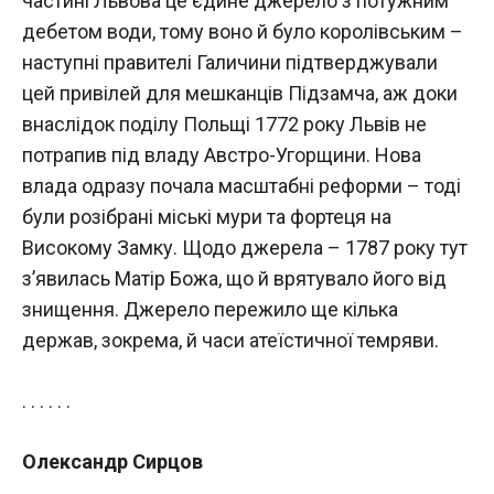
частині Львова це єдине джерело з потужним
дебетом води, тому воно й було королівським –
наступні правителі Галичини підтверджували
цей привілей для мешканців Підзамча, аж доки
внаслідок поділу Польщі 1772 року Львів не
потрапив під владу Австро-Угорщини. Нова
влада одразу почала масштабні реформи – тоді
були розібрані міські мури та фортеця на
Високому Замку. Щодо джерела – 1787 року тут
з’явилась Матір Божа, що й врятувало його від
знищення. Джерело пережило ще кілька
держав, зокрема, й часи атеїстичної темряви.
. . . . . .
Олександр Сирцов