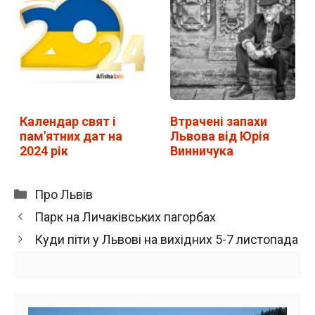
Календар свят і
Втрачені запахи
пам'ятних дат на
Львова від Юрія
2024 рік
Винничука
Категорії
Про Львів
Парк на Личаківських пагорбах
Куди піти у Львові на вихідних 5-7 листопада