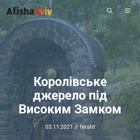
Перейти
Ме
до
вмісту
Королівське
джерело під
Високим Замком
03.11.2021
//
fersht