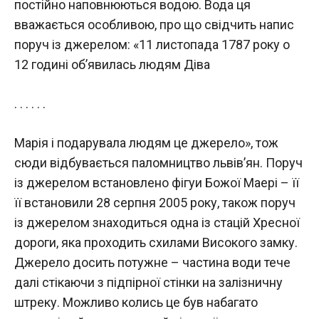
постійно наповнюються водою. Вода ця
вважається особливою, про що свідчить напис
поруч із джерелом: «11 листопада 1787 року о
12 годині об’явилась людям Діва
. . . . . .
Марія і подарувала людям це джерело», тож
сюди відбувається паломництво львів’ян. Поруч
із джерелом встановлено фігуи Божої Маері – її
її встановили 28 серпня 2005 року, також поруч
із джерелом знаходиться одна із стацій Хресної
дороги, яка проходить схилами Високого замку.
Джерело досить потужне – частина води тече
далі стікаючи з підпірної стінки на залізничну
штреку. Можливо колись це був набагато