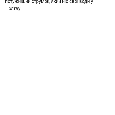
потужніший струмок, який ніс свої води у
Полтву.