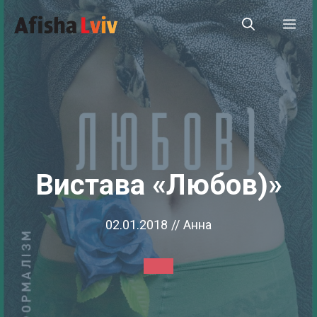
Перейти
Ме
до
вмісту
Вистава «Любов)»
02.01.2018
//
Анна