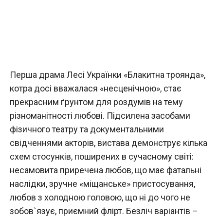
Перша драма Лесі Українки «Блакитна троянда»,
котра досі вважалася «несценічною», стає
прекрасним ґрунтом для роздумів на тему
різноманітності любові. Підсилена засобами
фізичного театру та документальними
свідченнями акторів, вистава демонструє кілька
схем стосунків, поширених в сучасному світі:
несамовита приречена любов, що має фатальні
наслідки, зручне «міщанське» пристосування,
любов з холодною головою, що ні до чого не
зобов`язує, приємний флірт. Безліч варіантів –