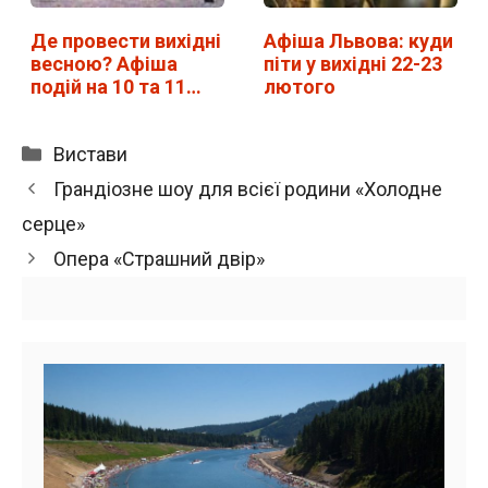
Де провести вихідні
Афіша Львова: куди
весною? Афіша
піти у вихідні 22-23
подій на 10 та 11
лютого
березня
Категорії
Вистави
Грандіозне шоу для всієї родини «Холодне
серце»
Опера «Страшний двір»