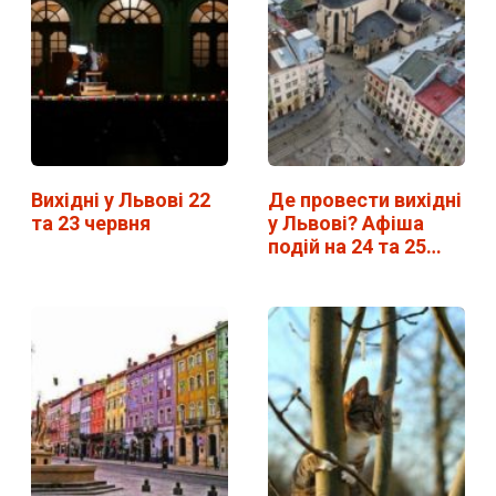
Вихідні у Львові 22
Де провести вихідні
та 23 червня
у Львові? Афіша
подій на 24 та 25
лютого