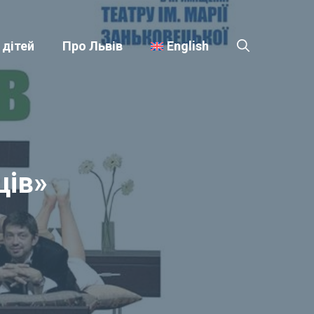
 дітей
Про Львів
English
ців»