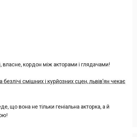
і, власне, кордон між акторами і глядачами!
 безлічі смішних і курйозних сцен, львів’ян чекає
е, що вона не тільки геніальна акторка, а й
ою!