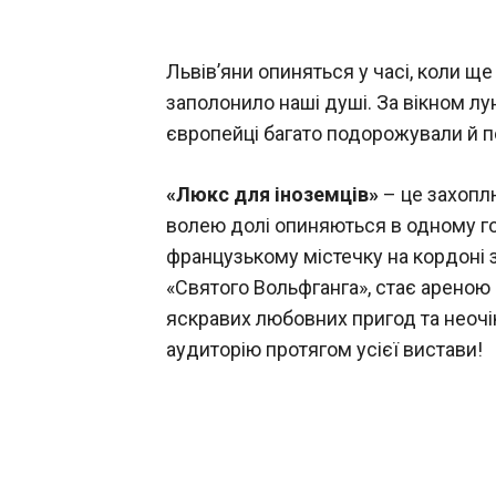
Львів’яни опиняться у часі, коли ще
заполонило наші душі. За вікном лу
європейці багато подорожували й п
«Люкс для іноземців»
– це захоплю
волею долі опиняються в одному го
французькому містечку на кордоні 
«Святого Вольфганга», стає ареною 
яскравих любовних пригод та неочік
аудиторію протягом усієї вистави!