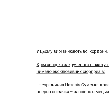
У цьому вирі зникають всі кордони, 
Крім хвацько закрученого сюжету та
чимало ексклюзивних сюрпризів:
· Незрівнянна Наталія Сумська довед
оперна співачка – заспіває німецьк