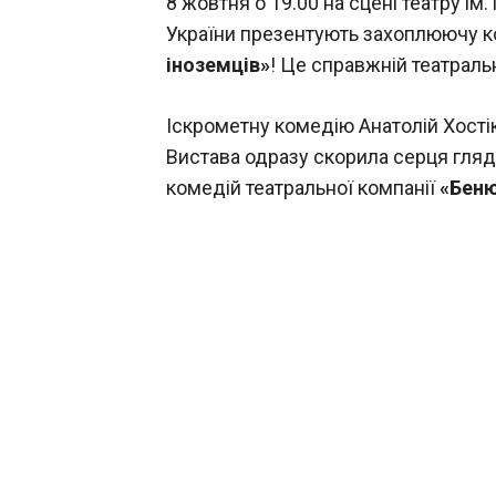
8 жовтня о 19.00 на сцені театру ім
України презентують захоплюючу к
іноземців»
! Це справжній театраль
Іскрометну комедію Анатолій Хостік
Вистава одразу скорила серця гляд
комедій театральної компанії
«Беню