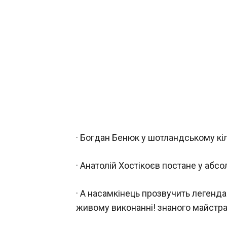
· Богдан Бенюк у шотландському кілт
· Анатолій Хостікоєв постане у абс
· А насамкінець прозвучить легенд
живому виконанні! знаного майстра