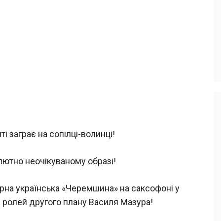
і заграє на сопілці-волинці!
олютно неочікуваному образі!
арна українська «Черемшина» на саксофоні у
 ролей другого плану Василя Мазура!