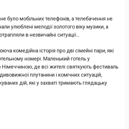
 не було мобільних телефонів, а телебачення не
нали улюблені мелодії золотого віку музики, а
отрапляли в незвичайні ситуації…
юча комедійна історія про дві сімейні пари, які
тельному номері. Маленький готель у
з Німеччиною, де всі жителі святкують фестиваль
дивовижної плутанини і комічних ситуацій,
уваних дій, які у захваті тримають глядацьку