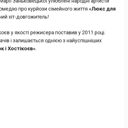
. Марії Заньковецької улюблені народні артисти
омедію про курйози сімейного життя
«Люкс для
ний хіт-довгожитель!
оєв у якості режисера поставив у 2011 році.
ачів і залишається однією з найуспішніших
к і Хостікоєв»
.