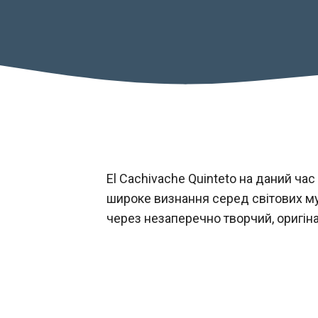
El Cachivache Quinteto на даний час
широке визнання серед світових муз
через незаперечно творчий, оригін