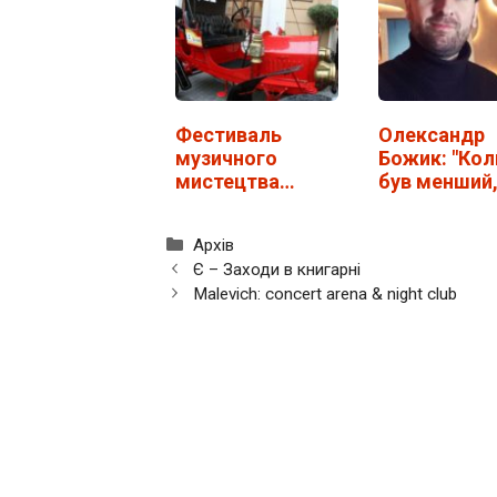
Фестиваль
Олександр
музичного
Божик: "Кол
мистецтва
був менший
"Віртуози" у
хотів мати 
Львові.…
дітей!"
Категорії
Архів
Є – Заходи в книгарні
Malevich: concert arena & night club