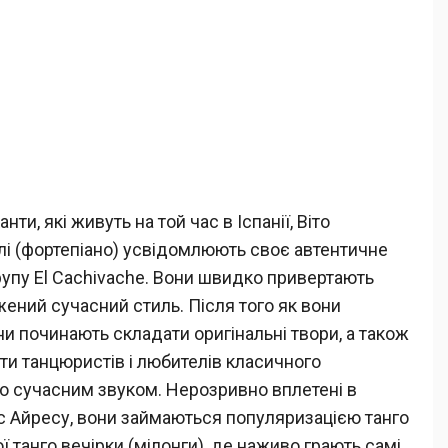
ти, які живуть на той час в Іспанії, Віто
ллі (фортепіано) усвідомлюють своє автентичне
рупу Еl Cachivache. Вони швидко привертають
ражений сучасний стиль. Після того як вони
и починають складати оригінальні твори, а також
и танцюристів і любителів класичного
но сучасним звуком. Нерозривно вплетені в
с Айресу, вони займаються популяризацією танго
 танго вечірки (мілонги), де наживо грають самі.