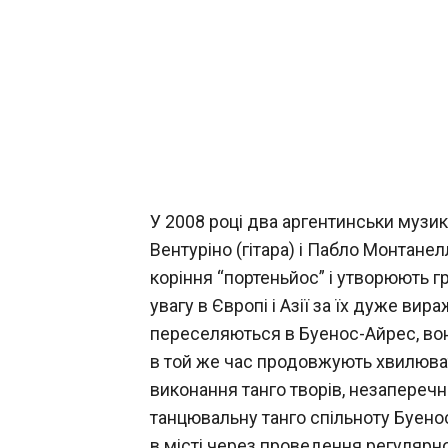
У 2008 році два аргентинськи музикан
Вентуріно (гітара) і Пабло Монтане
коріння “портеньйос” і утворюють г
увагу в Європі і Азії за їх дуже ви
переселяються в Буенос-Айрес, вон
в той же час продовжують хвилюват
виконання танго творів, незапереч
танцювальну танго спільноту Буено
в місті через проведення регулярної