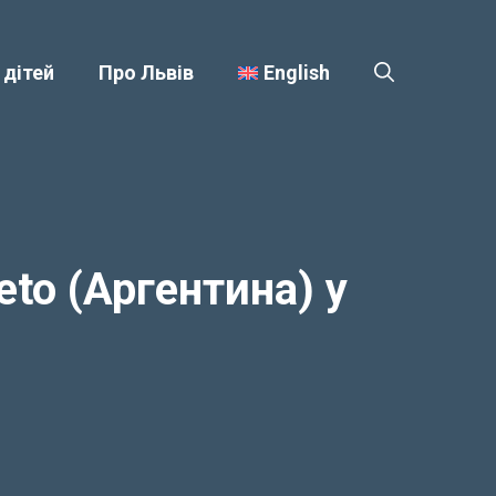
 дітей
Про Львів
English
eto (Аргентина) у