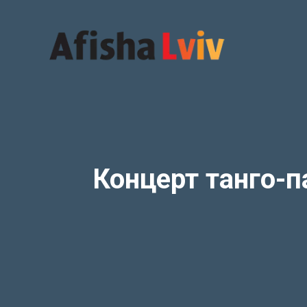
Перейти
до
вмісту
Концерт танго-па