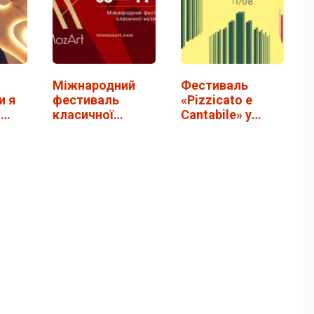
Міжнародний
Фестиваль
и я
фестиваль
«Pizzicato e
,
класичної
Cantabile» у
11
музики
Львові
LvivMozArt у…