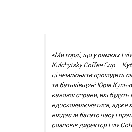
. . . . . . .
«Ми горді, що у рамках Lvi
Kulchytsky Coffee Cup – Ку
ці чемпіонати проходять са
та батьківщині Юрія Кульч
кавової справи, які будуть
вдосконалюватися, адже ка
віддає їй багато часу і прац
розповів директор Lviv Coff