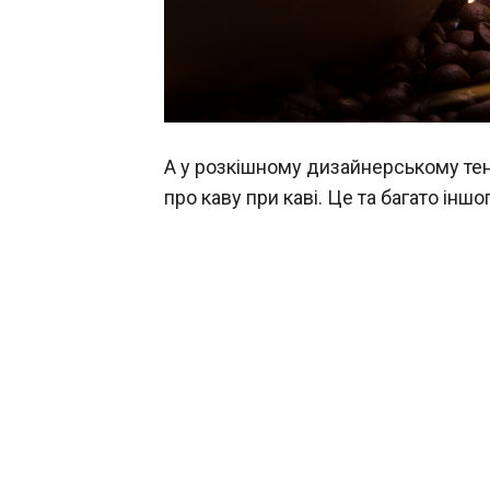
А у розкішному дизайнерському тен
про каву при каві. Це та багато інш