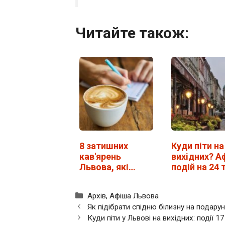
Читайте також:
8 затишних
Куди піти на
кав'ярень
вихідних? А
Львова, які
подій на 24 
варто відвідати
25…
Категорії
Архів
,
Афіша Львова
Як підібрати спідню білизну на подарун
Куди піти у Львові на вихідних: події 1