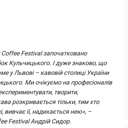
v Coffee Festival започатковано
бок Кульчицького. І дуже знаково, що
ме у Львові – кавовій столиці України
ицького. Ми очікуємо на професіоналів
 експериментувати, творити,
ва розкривається тільки, тим хто
і, вивчає її, надихається нею», –
ee Festival Андрій Сидор.