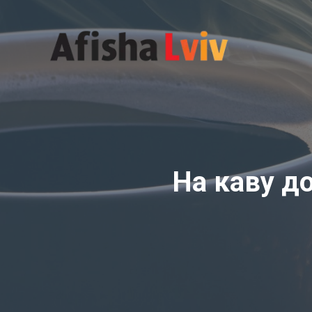
Перейти
до
вмісту
На каву до