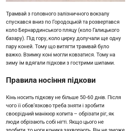
Трамвай з головного залізничного вокзалу
спускався вниз по Городоцькій та розвертався
коло Бернардинського пляцу (коло Галицького
базару). Під гору, коло цирку долучали ще одну
пару коней. Тому що витягти трамвай було
важко. Взимку коні могли ковзатися. Тому на
зиму їм вдягали підкови з гострими шипами.
Правила носіння підкови
Кінь носить підкову не більше 50-60 днів. Після
чого її обов’язково треба зняти і зробити
своєрідний манікюр копита – обрізати ріг, як
люди обрізають собі нігті. Якщо цього не
зробити, то ноги коника захворіють. Він не зможе