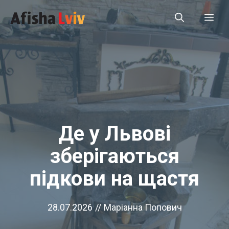
Перейти
Ме
до
вмісту
Де у Львові
зберігаються
підкови на щастя
28.07.2026
//
Маріанна Попович