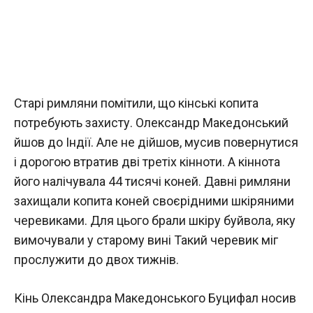
Старі римляни помітили, що кінські копита
потребують захисту. Олександр Македонський
йшов до Індії. Але не дійшов, мусив повернутися
і дорогою втратив дві третіх кінноти. А кіннота
його налічувала 44 тисячі коней. Давні римляни
захищали копита коней своєрідними шкіряними
черевиками. Для цього брали шкіру буйвола, яку
вимочували у старому вині Такий черевик міг
прослужити до двох тижнів.
Кінь Олександра Македонського Буцифал носив