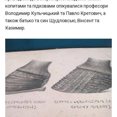
копитами та підковами опікувалися професори
Володимир Кульчицький та Павло Кретович, а
також батько та син Щудловські, Вінсент та
Казимир.