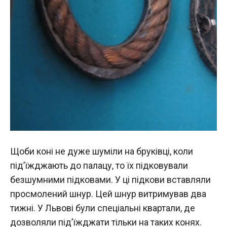
Щоби коні не дуже шуміли на бруківці, коли
під’їжджають до палацу, то їх підковували
безшумними підковами. У ці підкови вставляли
просмолений шнур. Цей шнур витримував два
тижні. У Львові були спеціальні квартали, де
дозволяли під’їжджати тільки на таких конях.