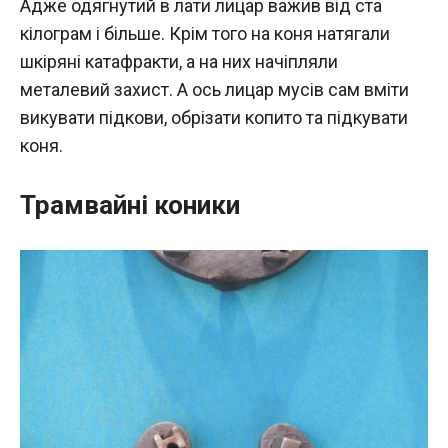
Адже одягнутий в лати лицар важив від ста
кілограм і більше. Крім того на коня натягали
шкіряні катафракти, а на них начіпляли
металевий захист. А ось лицар мусів сам вміти
викувати підкови, обрізати копито та підкувати
коня.
Трамвайні коники