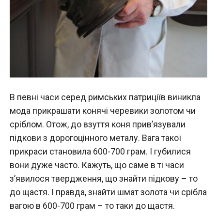
В певні часи серед римських патриціїв виникла
мода прикрашати конячі черевики золотом чи
сріблом. Отож, до взуття коня прив’язували
підкови з дорогоцінного металу. Вага такої
прикраси становила 600-700 грам. І губилися
вони дуже часто. Кажуть, що саме в ті часи
з’явилося твердження, що знайти підкову – то
до щастя. І правда, знайти шмат золота чи срібла
вагою в 600-700 грам – то таки до щастя.