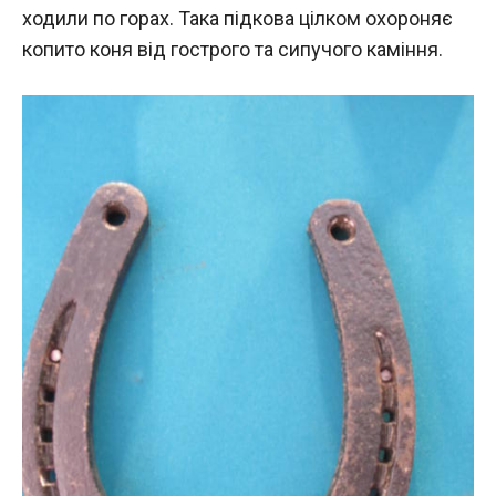
ходили по горах. Така підкова цілком охороняє
копито коня від гострого та сипучого каміння.