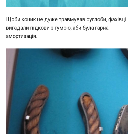
Щоби коник не дуже травмував суглоби, фахівці
вигадали підкови з гумою, аби була гарна
амортизація.