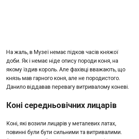
На жаль, в Музеї немає підков часів княжої
доби. Як і немає ніде опису породи коня, на
якому їздив король. Але фахівці вважають, що
князь мав гарного коня, але не породистого.
Данило віддавав перевагу витривалому коневі.
Коні середньовічних лицарів
Коні, які возили лицарів у металевих латах,
повинні були бути сильними та витривалими.