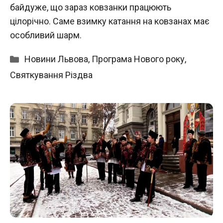
байдуже, що зараз ковзанки працюють
цілорічно. Саме взимку катання на ковзанах має
особливий шарм.
Категорії
Новини Львова
,
Програма Нового року
,
Святкування Різдва