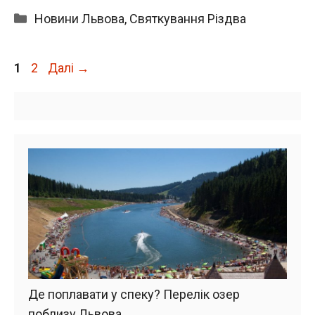
Категорії
Новини Львова
,
Святкування Різдва
Сторінка
Сторінка
1
2
Далі
→
Де поплавати у спеку? Перелік озер
поблизу Львова