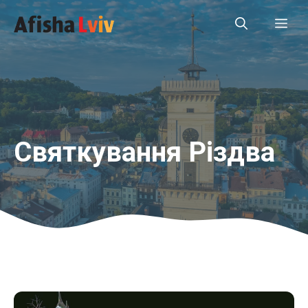
Перейти
Ме
до
вмісту
Святкування Різдва