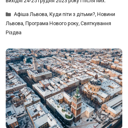
вихідні 24-25 грудня 2023 року і після них.
Категорії
Афіша Львова
,
Куди піти з дітьми?
,
Новини
Львова
,
Програма Нового року
,
Святкування
Різдва