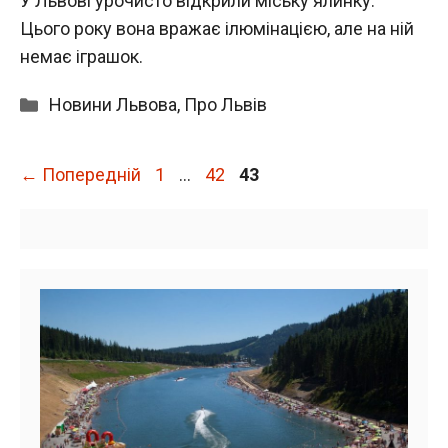
У Львові урочисто відкрили міську ялинку.
Цього року вона вражає ілюмінацією, але на ній
немає іграшок.
Категорії
Новини Львова
,
Про Львів
Сторінка
Сторінка
Сторінка
←
Попередній
1
…
42
43