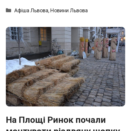
Категорії
Афіша Львова
,
Новини Львова
На Площі Ринок почали