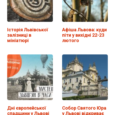
Історія Львівської
Афіша Львова: куди
залізниці в
піти у вихідні 22-23
мініатюрі
лютого
Дні європейської
Собор Святого Юра
спадщини у Львові
у Львові відкриває