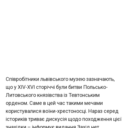
Співробітники львівського музею зазначають,
що у XIV-XVI сторіччі були битви Польсько-
Литовського князівства із Тевтонським
орденом. Саме в цей час такими мечами
користувалися воїни-хрестоносці. Нараз серед
істориків триває дискусія щодо походження цієї
знахідки – інформує видання Захід.нет.