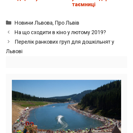
таємниці
Категорії
Новини Львова
,
Про Львів
На що сходити в кіно у лютому 2019?
Перелік ранкових груп для дошкільнят у
Львові