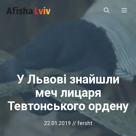
Перейти
Ме
до
вмісту
У Львові знайшли
меч лицаря
Тевтонського ордену
22.01.2019
//
fersht