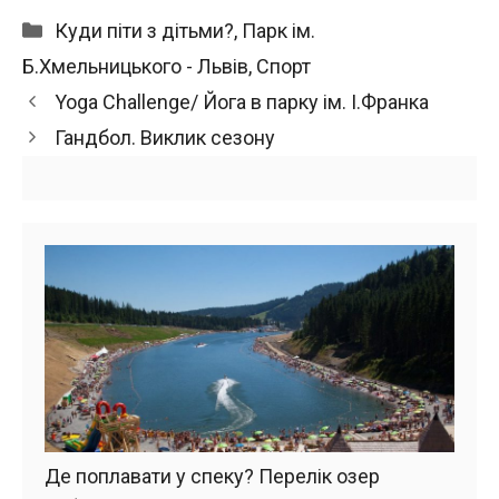
Категорії
Куди піти з дітьми?
,
Парк ім.
Б.Хмельницького - Львів
,
Спорт
Yoga Challenge/ Йога в парку ім. І.Франка
Гандбол. Виклик сезону
Де поплавати у спеку? Перелік озер