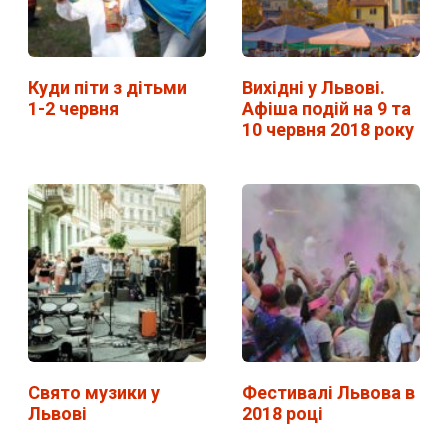
Куди піти з дітьми
Вихідні у Львові.
1-2 червня
Афіша подій на 9 та
10 червня 2018 року
Свято музики у
Фестивалі Львова в
Львові
2018 році