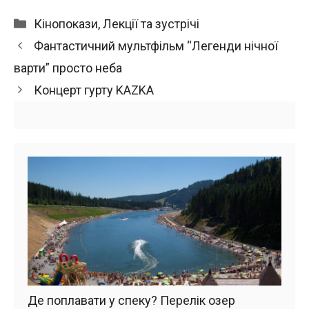
Категорії
Кінопокази
,
Лекції та зустрічі
Фантастичний мультфільм “Легенди нічної
варти” просто неба
Концерт гурту KAZKA
Де поплавати у спеку? Перелік озер