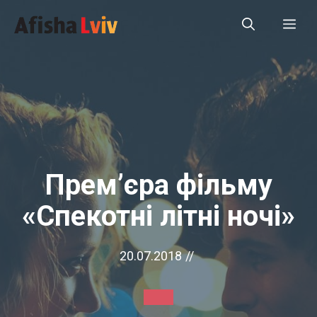
Перейти
Ме
до
вмісту
Прем’єра фільму
«Спекотні літні ночі»
20.07.2018
//