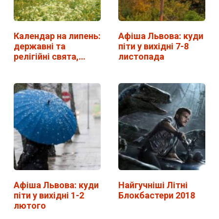
Календар на липень:
Афіша Львова: куди
державні та
піти у вихідні 7-8
релігійні свята,…
листопада
Афіша Львова: куди
Найгучніші Літні
піти у вихідні 1-2
Блокбастери 2018
лютого