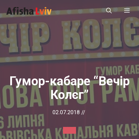
Перейти
Ме
до
вмісту
Гумор-кабаре “Вечір
Колєг”
02.07.2018
//