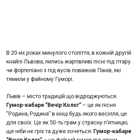
В 20-их роках минулого століття, в кожній другій
кнайпі Львова, лились жартівливі пісні під гітару
чи фортепіано з під вусів поважнів Панів, які
тямили у файному Гуморі.
Львів – місто традицій що відроджуються.
Гумор-кабаре “Вечір Колєг”
– це як пісня
“Родина, Родина” в кінці будь якого весілля, це
для своїх. Це як 50-ть грам у страсну п’ятницю,
ще ніби не гріх та дуже хочеться.
Гумор-кабаре
“Вечір Колєг”
– це файний гумор під звуки