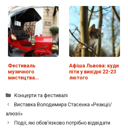
Фестиваль
Афіша Львова: куди
музичного
піти у вихідні 22-23
мистецтва
лютого
"Віртуози" у Львові.
…
Категорії
Концерти та фестивалі
Виставка Володимира Стасенка «Реакції/
алюзії»
Події, які обов’язково потрібно відвідати