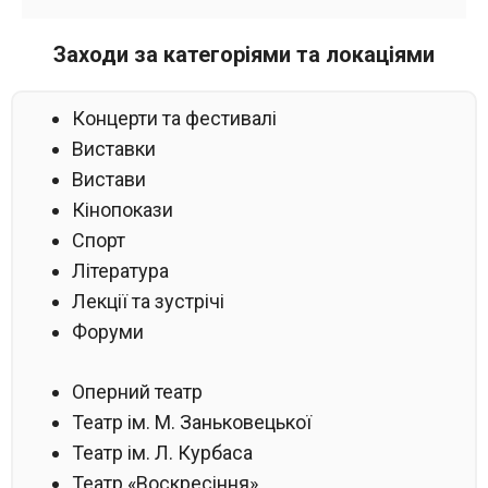
Заходи за категоріями та локаціями
Концерти та фестивалі
Виставки
Вистави
Кінопокази
Спорт
Література
Лекції та зустрічі
Форуми
Оперний театр
Театр ім. М. Заньковецької
Театр ім. Л. Курбаса
Театр «Воскресіння»