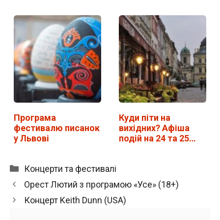
Програма
Куди піти на
фестивалю писанок
вихідних? Афіша
у Львові
подій на 24 та 25…
Категорії
Концерти та фестивалі
Орест Лютий з програмою «Усе» (18+)
Концерт Keith Dunn (USA)