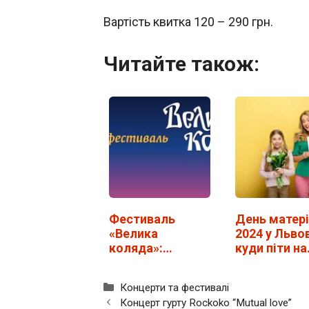
Вартість квитка 120 – 290 грн.
Читайте також:
Фестиваль
День матері
«Велика
2024 у Львов
коляда»:
куди піти на
розклад
свято
виступів
Категорії
Концерти та фестивалі
колективів
Концерт гурту Rockoko “Mutual love”