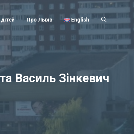
 дітей
Про Львів
English
та Василь Зінкевич