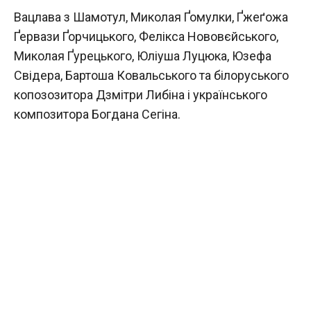
Вацлава з Шамотул, Миколая Ґомулки, Ґжеґожа
Ґервази Ґорчицького, Фелікса Нововєйського,
Миколая Ґурецького, Юліуша Луцюка, Юзефа
Свідера, Бартоша Ковальського та білоруського
копозозитора Дзмітри Либіна і українського
композитора Богдана Сегіна.