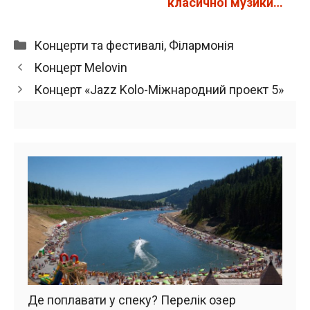
класичної музики
LvivMozArt у…
Категорії
Концерти та фестивалі
,
Філармонія
Концерт Melovin
Концерт «Jazz Kolo-Міжнародний проект 5»
Де поплавати у спеку? Перелік озер