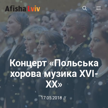
Перейти
Ме
до
вмісту
Концерт «Польська
хорова музика XVI-
XX»
17.05.2018
//