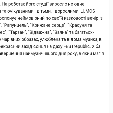
ї. На роботах його студії виросло не одне
и та очікуваними і дітьми, і дорослими. LUMOS
пропонує неймовірний по своїй казковості вечір із
, “Рапунцель”, “Крижане серце”, “Красуня та
с”, “Тарзан”, “Відважна”, “Ваяна” та багатьох-
 у чарівних образах, улюблена та відома музика, в
рекрасний захід сонця на даху FESTrepublic. Хіба
вершення наймузичнішого дня року, в який магія
?