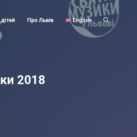
 дітей
Про Львів
English
ики 2018