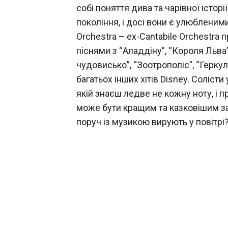
собі поняття дива та чарівної історі
покоління, і досі вони є улюбленим
Orchestra – ex-Cantabile Orchestra 
піснями з “Аладдіну”, “Короля Льва”
чудовисько”, “Зоотрополіс”, “Геркуле
багатьох інших хітів Disney. Солісти
якій знаєш ледве не кожну ноту, і п
може бути кращим та казковішим за
поруч із музикою вирують у повітрі