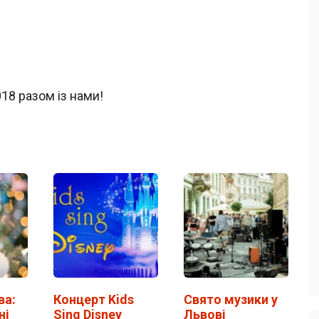
18 разом із нами!
ва:
Концерт Kids
Свято музики у
ні
Sing Disney
Львові