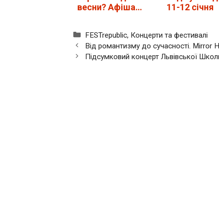
весни? Афіша
11-12 січня
подій на 3 та…
Категорії
FESTrepublic
,
Концерти та фестивалі
Від романтизму до сучасності. Mirror H
Підсумковий концерт Львівської Шко