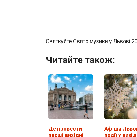
Святкуйте Свято музики у Львові 20
Читайте також:
Де провести
Афіша Льво
перші вихідні
події у вихід