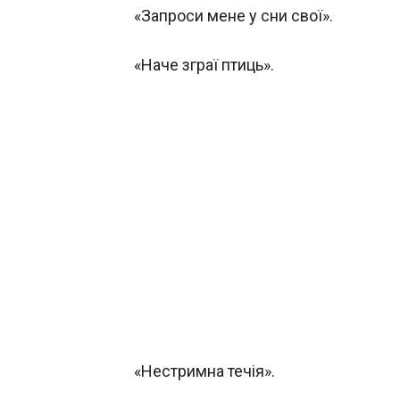
«Запроси мене у сни свої».
«Наче зграї птиць».
«Нестримна течія».