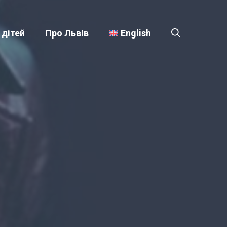
 дітей
Про Львів
English