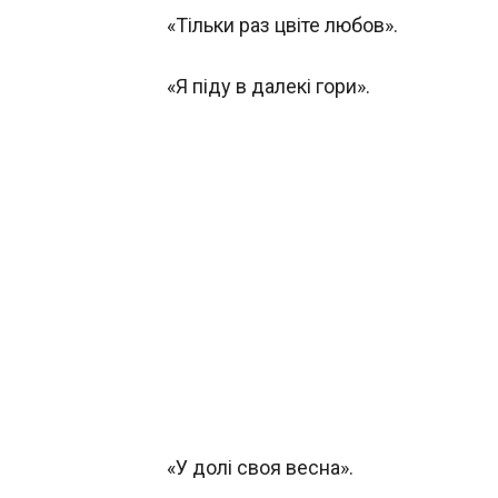
«Тільки раз цвіте любов».
«Я піду в далекі гори».
«У долі своя весна».