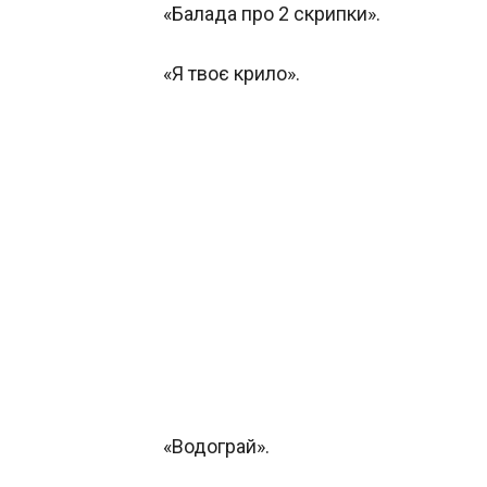
«Балада про 2 скрипки».
«Я твоє крило».
«Водограй».