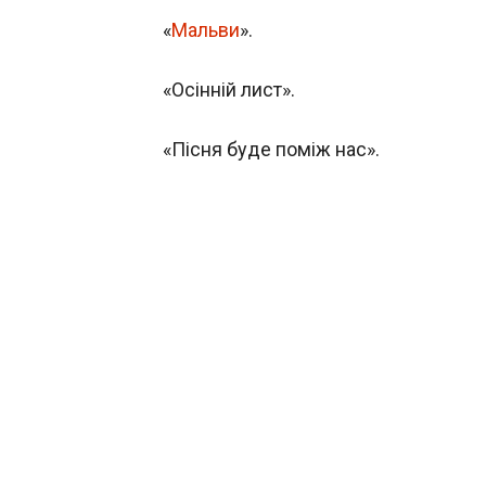
«
Мальви
».
«Осінній лист».
«Пісня буде поміж нас».