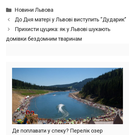
Категорії
Новини Львова
До Дня матері у Львові виступить “Дударик”
Прихисти цуцика: як у Львові шукають
домівки бездомним тваринам
Де поплавати у спеку? Перелік озер