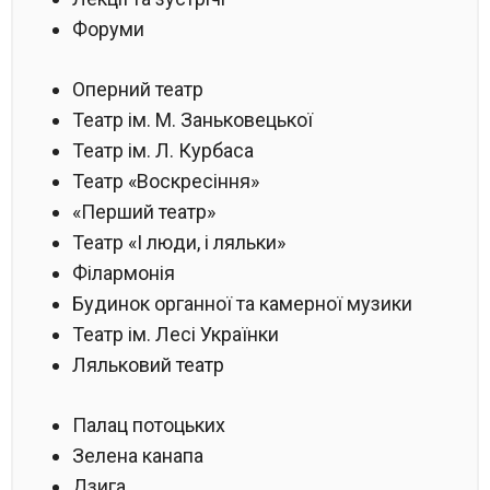
Форуми
Оперний театр
Театр ім. М. Заньковецької
Театр ім. Л. Курбаса
Театр «Воскресіння»
«Перший театр»
Театр «І люди, і ляльки»
Філармонія
Будинок органної та камерної музики
Театр ім. Лесі Українки
Ляльковий театр
Палац потоцьких
Зелена канапа
Дзига