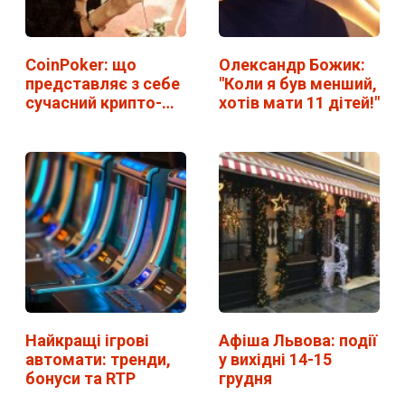
CoinPoker: що
Олександр Божик:
представляє з себе
"Коли я був менший,
сучасний крипто-
хотів мати 11 дітей!"
рум?
Найкращі ігрові
Афіша Львова: події
автомати: тренди,
у вихідні 14-15
бонуси та RTP
грудня