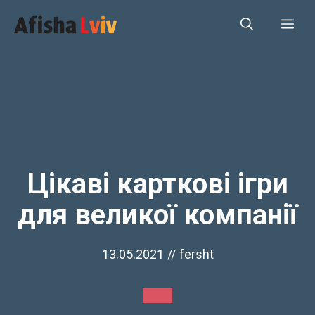
Перейти
Ме
до
вмісту
Цікаві карткові ігри
для великої компанії
13.05.2021
//
fersht