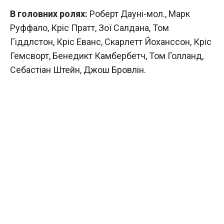
В головних ролях:
Роберт Дауні-мол., Марк
Руффало, Кріс Пратт, Зої Салдана, Том
Гіддлстон, Кріс Еванс, Скарлетт Йоханссон, Кріс
Гемсворт, Бенедикт Камбербетч, Том Голланд,
Себастіан Штейн, Джош Бровлін.