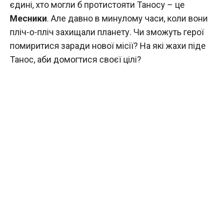
єдині, хто могли б протистояти Таносу – це
Месники
. Але давно в минулому часи, коли вони
пліч-о-пліч захищали планету. Чи зможуть герої
помиритися заради нової місії? На які жахи піде
Танос, аби домогтися своєї цілі?