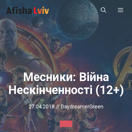
Перейти
Ме
до
вмісту
Месники: Війна
Нескінченності (12+)
27.04.2018
//
DaydreamerGreen