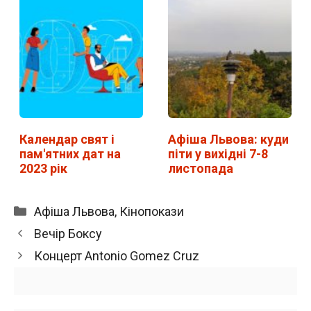
Календар свят і
Афіша Львова: куди
пам'ятних дат на
піти у вихідні 7-8
2023 рік
листопада
Категорії
Афіша Львова
,
Кінопокази
Вечір Боксу
Концерт Antonio Gomez Cruz