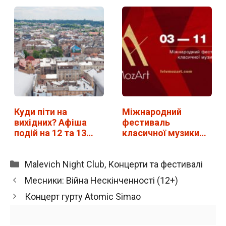
…
Куди піти на
Міжнародний
вихідних? Афіша
фестиваль
подій на 12 та 13…
класичної музики
LvivMozArt у…
Категорії
Malevich Night Club
,
Концерти та фестивалі
Месники: Війна Нескінченності (12+)
Концерт гурту Atomic Simao