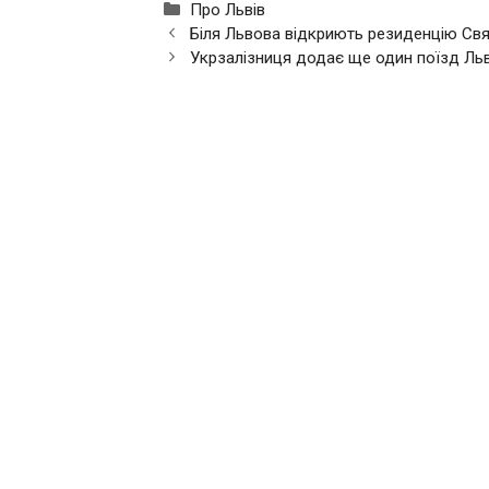
Категорії
Про Львів
Біля Львова відкриють резиденцію Св
Укрзалізниця додає ще один поїзд Ль