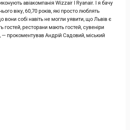
онують авіакомпанія Wizzair I Ryanair. І я бачу
ого віку, 60,70 років, які просто люблять
о вони собі навіть не могли уявити, що Львів є
ь гостей, ресторани мають гостей, сувеніри
”, — прокоментував Андрій Садовий, міський