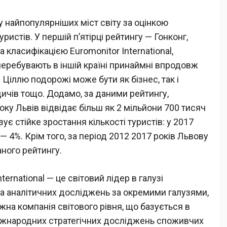
у найпопулярніших міст світу за оцінкою
истів. У першій п’ятірці рейтингу — Гонконг,
а класифікацією Euromonitor International,
перебувають в іншій країні принаймні впродовж
. Ціллю подорожі може бути як бізнес, так і
дичів тощо. Додамо, за даними рейтингу,
оку Львів відвідає більш як 2 мільйони 700 тисяч
зує стійке зростання кількості туристів: у 2017
 — 4%. Крім того, за період 2012 2017 років Львову
ного рейтингу.
ernational — це світовий лідер в галузі
 та аналітичних досліджень за окремими галузями,
на компанія світового рівня, що базується в
міжнародних стратегічних досліджень споживчих