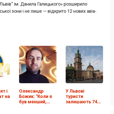
„Львів“ ім. Данила Галицького» розширило
ької зони і не лише — відкрито 12 нових авіа-
ят і
Олександр
У Львові
ат на
Божик: "Коли я
туристи
був менший,
залишають 74
хотів мати 11
євро на день
дітей!"