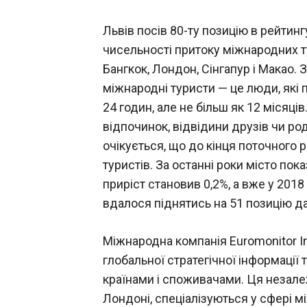
Львів посів 80-ту позицію в рейтинг
чисельності притоку міжнародних тур
Бангкок, Лондон, Сінгапур і Макао. З
міжнародні туристи — це люди, які 
24 годин, але не більш як 12 місяців
відпочинок, відвідини друзів чи ро
очікується, що до кінця поточного р
туристів. За останні роки місто пока
приріст становив 0,2%, а вже у 2018
вдалося піднятись на 51 позицію да
Міжнародна компанія Euromonitor Int
глобальної стратегічної інформації
країнами і споживачами. Ця незалеж
Лондоні, спеціалізуються у сфері 