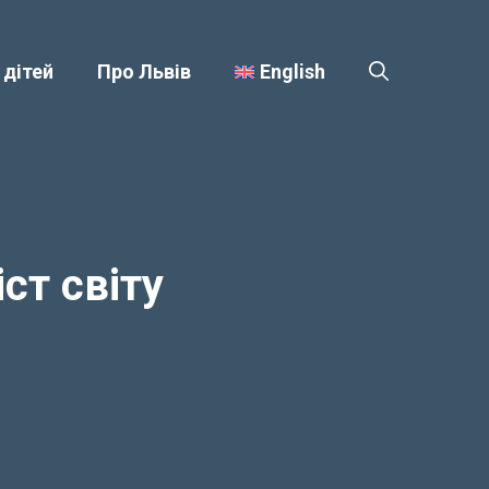
 дітей
Про Львів
English
ст світу