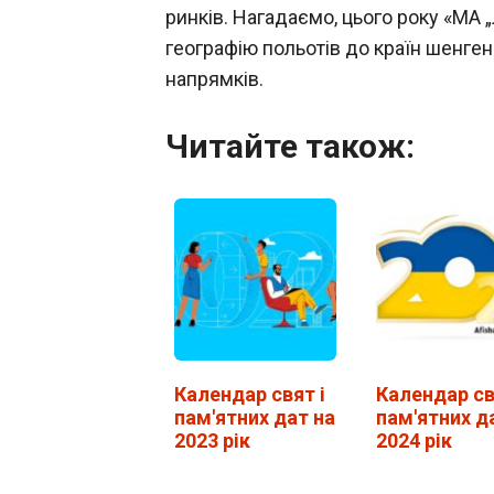
ринків. Нагадаємо, цього року «МА 
географію польотів до країн шенгенс
напрямків.
Читайте також:
Календар свят і
Календар св
пам'ятних дат на
пам'ятних д
2023 рік
2024 рік