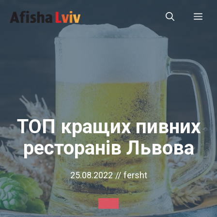
Перейти
Ме
до
вмісту
ТОП кращих пивних
ресторанів Львова
25.08.2022
//
fersht