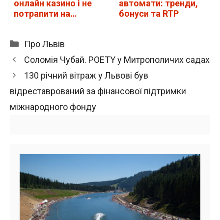
онлайн казино і не
автомати: тренди,
потрапити на…
бонуси та RTP
Категорії
Про Львів
Соломія Чубай. POETY у Митрополичих садах
130 річний вітраж у Львові був
відреставрований за фінансової підтримки
міжнародного фонду