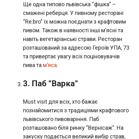
Ще одна типово львівська “фішка” –
смажені реберця. У пивному ресторані
“Re:bro” їх можна поєднати з крафтовим
пивом. Також в наявності інші м’ясні та
навіть вегетаріанські страви. Ресторан
розташований за адресою Героїв УПА, 73
та привертає увагу всіх поціновувачів
пива та
м’яса
.
3. Паб “Варка”
Must visit для всіх, хто бажає
познайомитися з традиціями крафтового
львівського пивоваріння. Паб
розташовано біля ринку “Вернісаж”. На
закуску подається великий вибір страв,