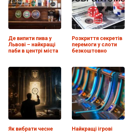
Де випити пива у
Розкриття секретів
Львові – найкращі
перемоги у слоти
паби в центрі міста
безкоштовно
Як вибрати чесне
Найкращі ігрові