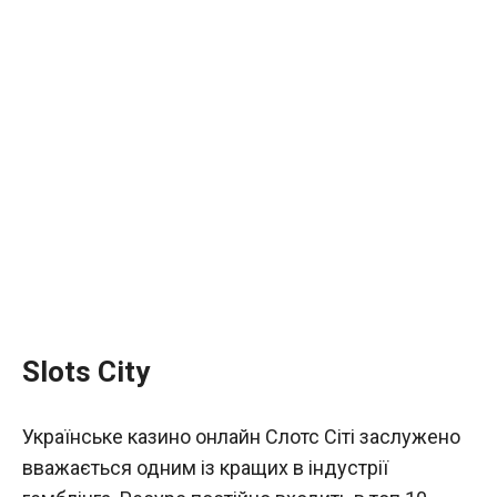
Slots City
Українське казино онлайн Слотс Сіті заслужено
вважається одним із кращих в індустрії