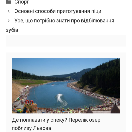
Категорії
Спорт
Основні способи приготування піци
Усе, що потрібно знати про відбілювання
зубів
Де поплавати у спеку? Перелік озер
поблизу Львова