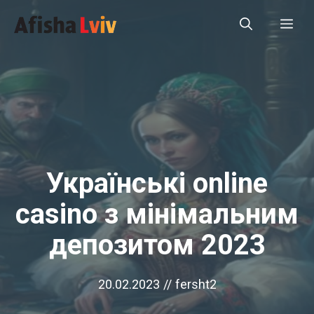
Перейти
Ме
до
вмісту
Українські online
casino з мінімальним
депозитом 2023
20.02.2023
//
fersht2