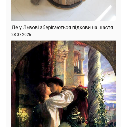
Де у Львові зберігаються підкови на щастя
28.07.2026