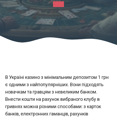
В Україні казино з мінімальним депозитом 1 грн
є одними з найпопулярніших. Вони підходять
новачкам та гравцям з невеликим банком.
Внести кошти на рахунок вибраного клубу в
гривнях можна різними способами: з карток
банків, електронних гаманців, рахунків