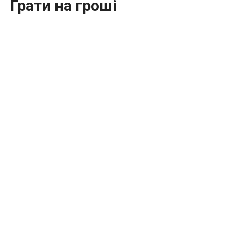
Грати на гроші