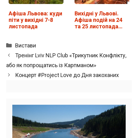
Афіша Львова: куди
Вихідні у Львові.
піти у вихідні 7-8
Афіша подій на 24
листопада
та 25 листопада…
Категорії
Вистави
Тренінг Lviv NLP Club «Трикутник Конфлікту,
або як попрощатись із Карпманом»
Концерт #Project Love до Дня закоханих