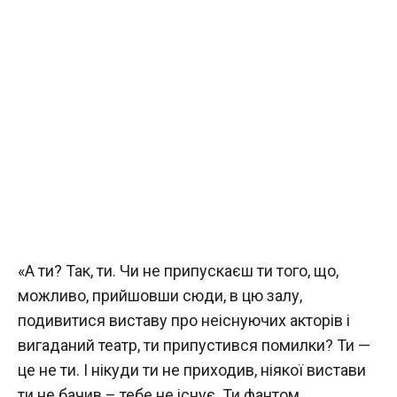
«А ти? Так, ти. Чи не припускаєш ти того, що,
можливо, прийшовши сюди, в цю залу,
подивитися виставу про неіснуючих акторів і
вигаданий театр, ти припустився помилки? Ти —
це не ти. І нікуди ти не приходив, ніякої вистави
ти не бачив – тебе не існує. Ти фантом,