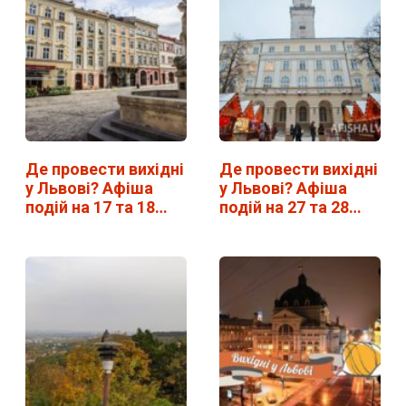
Де провести вихідні
Де провести вихідні
у Львові? Афіша
у Львові? Афіша
подій на 17 та 18
подій на 27 та 28
лютого
січня